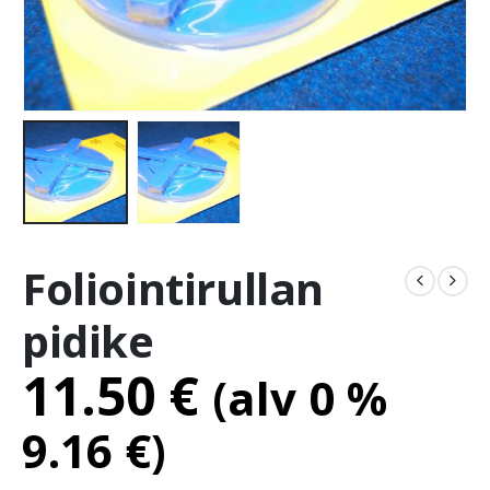
Foliointirullan
pidike
11.50
€
(alv 0 %
9.16
€
)