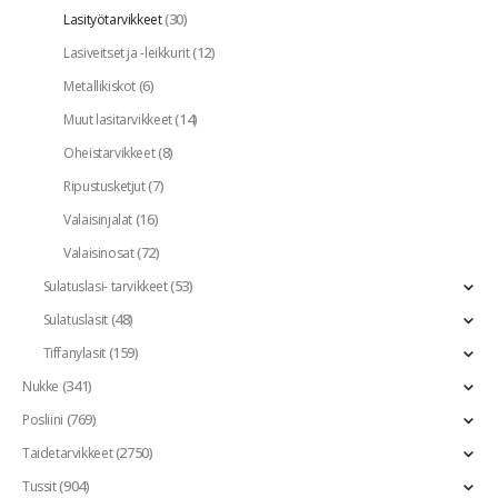
(30)
Lasityötarvikkeet
(12)
Lasiveitset ja -leikkurit
(6)
Metallikiskot
(14)
Muut lasitarvikkeet
(8)
Oheistarvikkeet
(7)
Ripustusketjut
(16)
Valaisinjalat
(72)
Valaisinosat
(53)
Sulatuslasi- tarvikkeet
(48)
Sulatuslasit
(159)
Tiffanylasit
(341)
Nukke
(769)
Posliini
(2750)
Taidetarvikkeet
(904)
Tussit