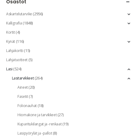
Osastot
(2956)
Askartelutarvike
(1848)
Kalligrafia
(4)
Kortit
(116)
Kynät
(15)
Lahjakortti
(5)
Lahjatuotteet
(524)
Lasi
(264)
Lasitarvikkeet
(20)
Aineet
(7)
Fasetit
(18)
Folionauhat
(27)
Hiomakone ja tarvikkeet
(19)
Kuparitukilangat ja -renkaat
(8)
Lasipyörylät ja -pallot