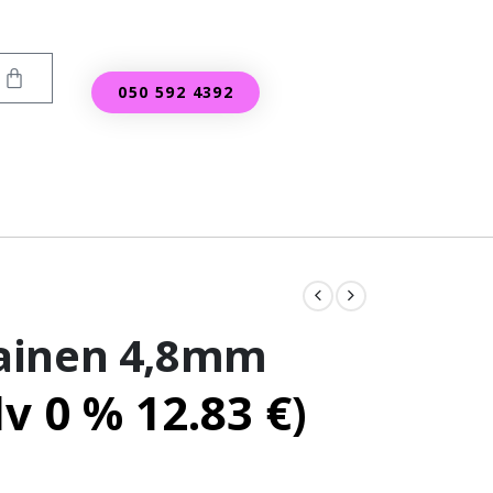
050 592 4392
ainen 4,8mm
lv 0 %
12.83
€
)