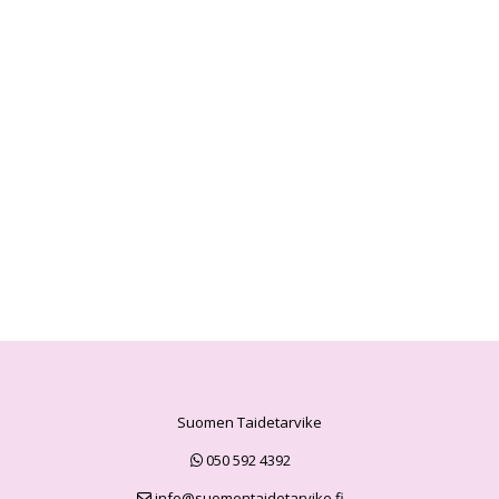
Suomen Taidetarvike
050 592 4392
info@suomentaidetarvike.fi