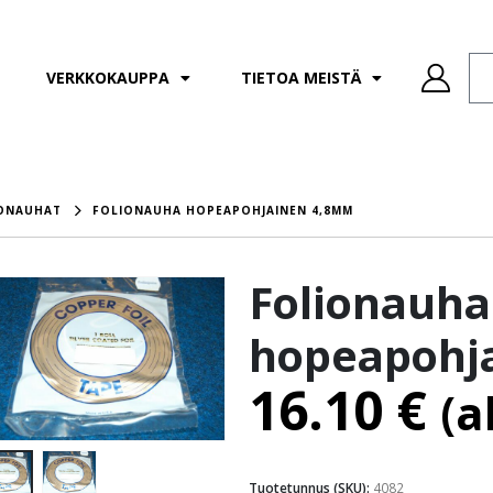
VERKKOKAUPPA
TIETOA MEISTÄ
ONAUHAT
FOLIONAUHA HOPEAPOHJAINEN 4,8MM
Folionauha
hopeapohj
16.10
€
(a
Tuotetunnus (SKU):
4082