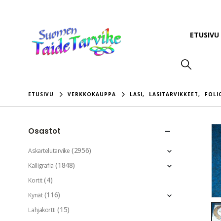
ETUSIVU
ETUSIVU
VERKKOKAUPPA
LASI
,
LASITARVIKKEET
,
FOLI
Osastot
(2956)
Askartelutarvike
(1848)
Kalligrafia
(4)
Kortit
(116)
Kynät
(15)
Lahjakortti