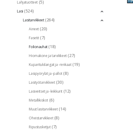
(5)
Lahjatuotteet
(524)
Lasi
(264)
Lasitarvikkeet
(20)
Aineet
(7)
Fasetit
(18)
Folionauhat
(27)
Hiomakone ja tarvikkeet
(19)
Kuparitukilangat ja -renkaat
(8)
Lasipyörylät ja -pallot
(30)
Lasityötarvikkeet
(12)
Lasiveitset ja -leikkurit
(6)
Metallikiskot
(14)
Muut lasitarvikkeet
(8)
Oheistarvikkeet
(7)
Ripustusketjut