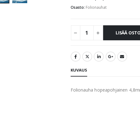
Osasto:
Folionauhat
LISÄÄ OST
KUVAUS
Folionauha hopeapohjainen 4,8