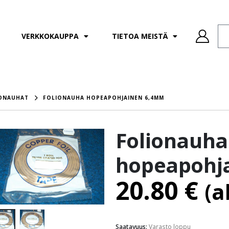
VERKKOKAUPPA
TIETOA MEISTÄ
ONAUHAT
FOLIONAUHA HOPEAPOHJAINEN 6,4MM
Folionauha
hopeapohj
20.80
€
(a
Saatavuus:
Varasto loppu