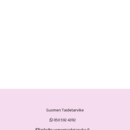
Suomen Taidetarvike
050 592 4392
info@suomentaidetarvike.fi