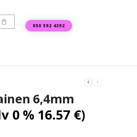
050 592 4392
ainen 6,4mm
lv 0 %
16.57
€
)