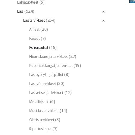
(5)
Lahjatuotteet
(524)
Lasi
(264)
Lasitarvikkeet
(20)
Aineet
(7)
Fasetit
(18)
Folionauhat
(27)
Hiomakone ja tarvikkeet
(19)
Kuparitukilangat ja -renkaat
(8)
Lasipyörylät ja -pallot
(30)
Lasityötarvikkeet
(12)
Lasiveitset ja -leikkurit
(6)
Metallikiskot
(14)
Muut lasitarvikkeet
(8)
Oheistarvikkeet
(7)
Ripustusketjut