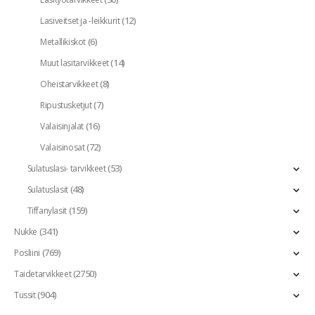
(12)
Lasiveitset ja -leikkurit
(6)
Metallikiskot
(14)
Muut lasitarvikkeet
(8)
Oheistarvikkeet
(7)
Ripustusketjut
(16)
Valaisinjalat
(72)
Valaisinosat
(53)
Sulatuslasi- tarvikkeet
(48)
Sulatuslasit
(159)
Tiffanylasit
(341)
Nukke
(769)
Posliini
(2750)
Taidetarvikkeet
(904)
Tussit