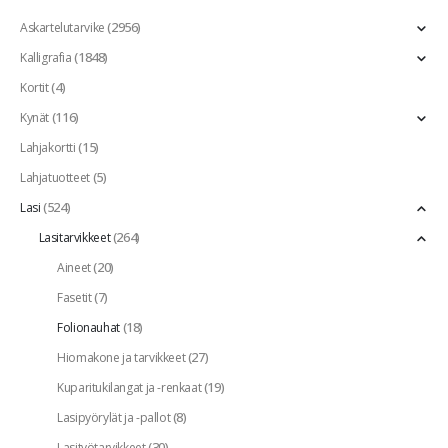
(2956)
Askartelutarvike
(1848)
Kalligrafia
(4)
Kortit
(116)
Kynät
(15)
Lahjakortti
(5)
Lahjatuotteet
(524)
Lasi
(264)
Lasitarvikkeet
(20)
Aineet
(7)
Fasetit
(18)
Folionauhat
(27)
Hiomakone ja tarvikkeet
(19)
Kuparitukilangat ja -renkaat
(8)
Lasipyörylät ja -pallot
(30)
Lasityötarvikkeet