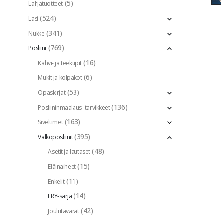
(5)
Lahjatuotteet
(524)
Lasi
(341)
Nukke
(769)
Posliini
(16)
Kahvi- ja teekupit
(6)
Mukit ja kolpakot
(53)
Opaskirjat
(136)
Posliininmaalaus- tarvikkeet
(163)
Siveltimet
(395)
Valkoposliinit
(48)
Asetit ja lautaset
(15)
Eläinaiheet
(11)
Enkelit
(14)
FRY-sarja
(42)
Joulutavarat