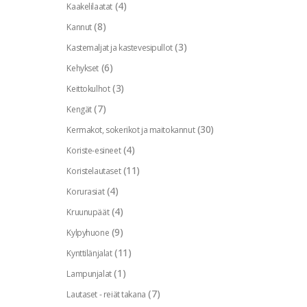
(4)
Kaakelilaatat
(8)
Kannut
(3)
Kastemaljat ja kastevesipullot
(6)
Kehykset
(3)
Keittokulhot
(7)
Kengät
(30)
Kermakot, sokerikot ja maitokannut
(4)
Koriste-esineet
(11)
Koristelautaset
(4)
Korurasiat
(4)
Kruunupäät
(9)
Kylpyhuone
(11)
Kynttilänjalat
(1)
Lampunjalat
(7)
Lautaset - reiät takana