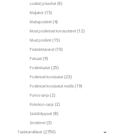
(6)
Lusikat ja kauhat
(15)
Maljakot
(4)
Mattaposliinit
(12)
Muut posliiniset korutuotteet
(15)
Muut posliinit
(10)
Pääsiäistavarat
(9)
Patsaat
(25)
Posliinilaatat
(23)
Posliiniset korulaatat
(19)
Posliiniset korulaatat reiällä
(2)
Punos-sarja
(2)
Rokokoo-sarja
(8)
Säästölippaat
(3)
Sirottimet
(2750)
Taidetarvikkeet