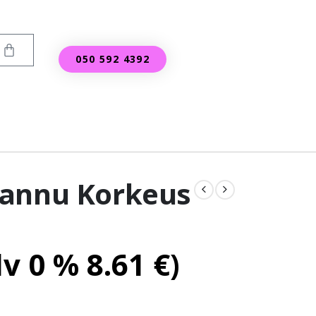
050 592 4392
kannu Korkeus
lv 0 %
8.61
€
)