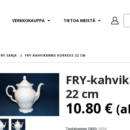
VERKKOKAUPPA
TIETOA MEISTÄ
FRY-SARJA
FRY-KAHVIKANNU KORKEUS 22 CM
FRY-kahvi
22 cm
10.80
€
(a
Tuotetunnus (SKU):
6094