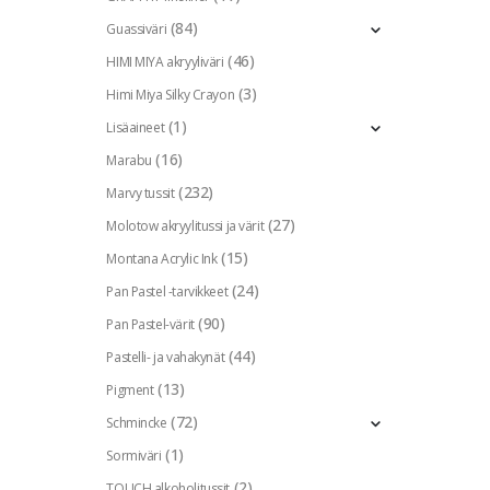
(84)
Guassiväri
(46)
HIMI MIYA akryyliväri
(3)
Himi Miya Silky Crayon
(1)
Lisäaineet
(16)
Marabu
(232)
Marvy tussit
(27)
Molotow akryylitussi ja värit
(15)
Montana Acrylic Ink
(24)
Pan Pastel -tarvikkeet
(90)
Pan Pastel-värit
(44)
Pastelli- ja vahakynät
(13)
Pigment
(72)
Schmincke
(1)
Sormiväri
(2)
TOUCH alkoholitussit