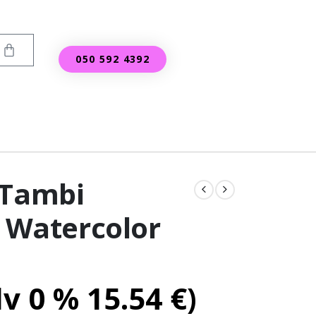
050 592 4392
 Tambi
n Watercolor
lv 0 %
15.54
€
)