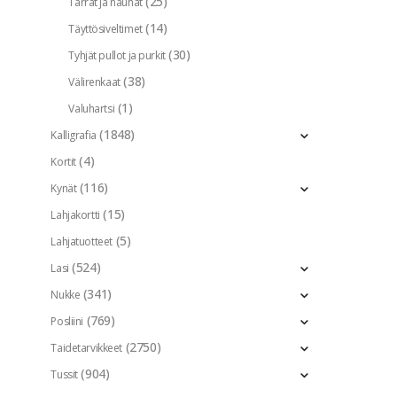
(25)
Tarrat ja nauhat
(14)
Täyttösiveltimet
(30)
Tyhjät pullot ja purkit
(38)
Välirenkaat
(1)
Valuhartsi
(1848)
Kalligrafia
(4)
Kortit
(116)
Kynät
(15)
Lahjakortti
(5)
Lahjatuotteet
(524)
Lasi
(341)
Nukke
(769)
Posliini
(2750)
Taidetarvikkeet
(904)
Tussit