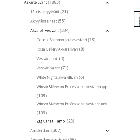
(1883)
Askarteluvärit
(21)
13arts akryylivärit
(55)
Akryylilisäaineet
(334)
Akvarelli vesivärit
(18)
Cosmic Shimmer jauhevesiväri
(8)
Rosa Gallery Akvarelliväri
(4)
Vesivärinapit
(71)
Vesiväripaletit
(6)
White Nights akvarelliväri
Winsor&Newton Professional vesivärinappi
(109)
Winsor&Newton Professional vesivärituubi
(109)
(23)
Zig Gansai Tambi
(307)
Amsterdam
(56)
Amsterdam Acrylic ink