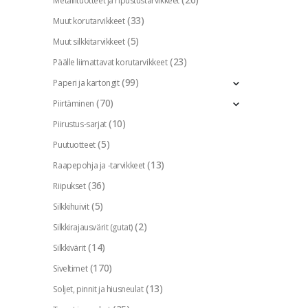
Metallituotteet ja ripustustarvikkeet
(33)
Muut korutarvikkeet
(5)
Muut silkkitarvikkeet
(23)
Päälle liimattavat korutarvikkeet
(99)
Paperi ja kartongit
(70)
Piirtäminen
(10)
Piirustus-sarjat
(5)
Puutuotteet
(13)
Raapepohja ja -tarvikkeet
(36)
Riipukset
(5)
Silkkihuivit
(2)
Silkkirajausvärit (gutat)
(14)
Silkkivärit
(170)
Siveltimet
(13)
Soljet, pinnit ja hiusneulat