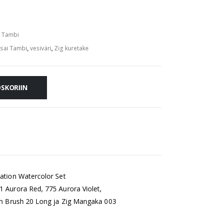
i Tambi
sai Tambi
,
vesiväri
,
Zig kuretake
OSKORIIN
tration Watercolor Set
71 Aurora Red, 775 Aurora Violet,
llin Brush 20 Long ja Zig Mangaka 003