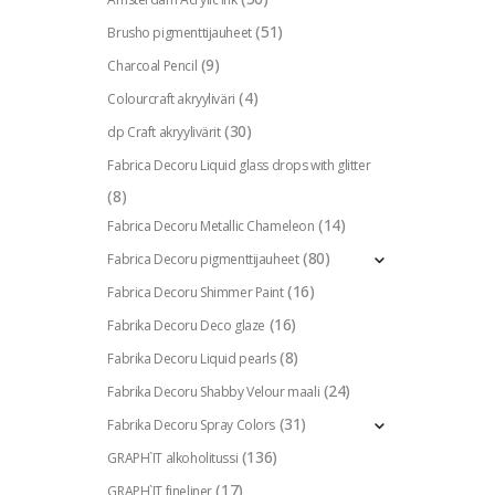
(51)
Brusho pigmenttijauheet
(9)
Charcoal Pencil
(4)
Colourcraft akryyliväri
(30)
dp Craft akryylivärit
Fabrica Decoru Liquid glass drops with glitter
(8)
(14)
Fabrica Decoru Metallic Chameleon
(80)
Fabrica Decoru pigmenttijauheet
(16)
Fabrica Decoru Shimmer Paint
(16)
Fabrika Decoru Deco glaze
(8)
Fabrika Decoru Liquid pearls
(24)
Fabrika Decoru Shabby Velour maali
(31)
Fabrika Decoru Spray Colors
(136)
GRAPH`IT alkoholitussi
(17)
GRAPH`IT fineliner