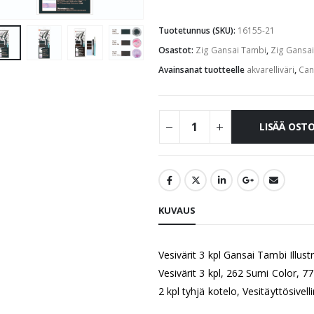
Tuotetunnus (SKU):
16155-21
Osastot:
Zig Gansai Tambi
,
Zig Gansa
Avainsanat tuotteelle
akvarelliväri
,
Can
LISÄÄ OST
KUVAUS
Vesivärit 3 kpl Gansai Tambi Illus
Vesivärit 3 kpl, 262 Sumi Color, 7
2 kpl tyhjä kotelo, Vesitäyttösive