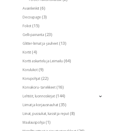
(6)
Avainlenkit
(3)
Decoupage
(15)
Foliot
(23)
Gelli-painanta
(13)
Glitter-liimat ja -jauheet
(4)
Kortit
(64)
Kortti askartelu ja Leimailu
(9)
Korulukot
(22)
Korupohjat
(16)
Korvakoru- tarvikkeet
(144)
Lehtiöt, luonnoskirjat
(35)
Liimat ja korjausnauhat
(8)
Liinat, pussukat, kassit ja reput
(1)
Maalauspohja
(26)