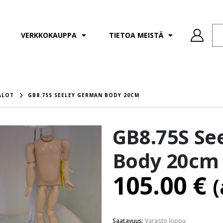
VERKKOKAUPPA
TIETOA MEISTÄ
ALOT
GB8.75S SEELEY GERMAN BODY 20CM
GB8.75S Se
Body 20cm
105.00
€
Saatavuus:
Varasto loppu