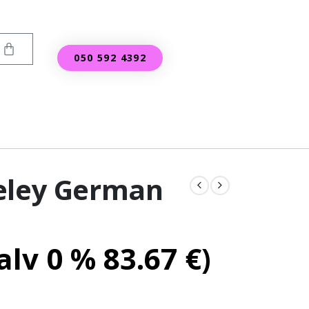
050 592 4392
eley German
(alv 0 %
83.67
€
)