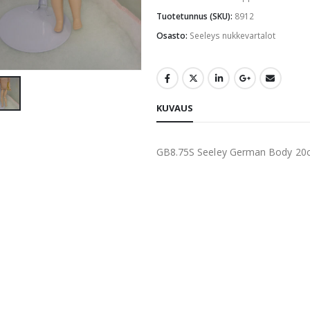
Tuotetunnus (SKU):
8912
Osasto:
Seeleys nukkevartalot
KUVAUS
GB8.75S Seeley German Body 20