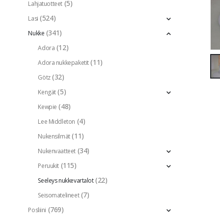
(5)
Lahjatuotteet
(524)
Lasi
(341)
Nukke
(12)
Adora
(11)
Adora nukkepaketit
(32)
Götz
(5)
Kengät
(48)
Kewpie
(4)
Lee Middleton
(11)
Nukensilmät
(34)
Nukenvaatteet
(115)
Peruukit
(22)
Seeleys nukkevartalot
(7)
Seisomatelineet
(769)
Posliini