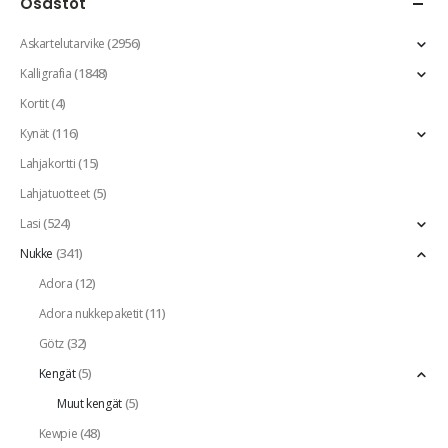
Osastot
(2956)
Askartelutarvike
(1848)
Kalligrafia
(4)
Kortit
(116)
Kynät
(15)
Lahjakortti
(5)
Lahjatuotteet
(524)
Lasi
(341)
Nukke
(12)
Adora
(11)
Adora nukkepaketit
(32)
Götz
(5)
Kengät
(5)
Muut kengät
(48)
Kewpie