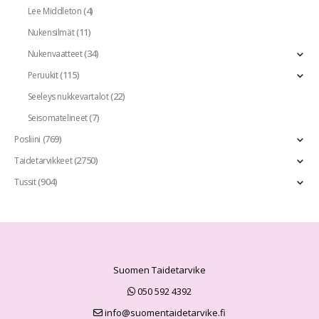
(4)
Lee Middleton
(11)
Nukensilmät
(34)
Nukenvaatteet
(115)
Peruukit
(22)
Seeleys nukkevartalot
(7)
Seisomatelineet
(769)
Posliini
(2750)
Taidetarvikkeet
(904)
Tussit
Suomen Taidetarvike
050 592 4392
info@suomentaidetarvike.fi