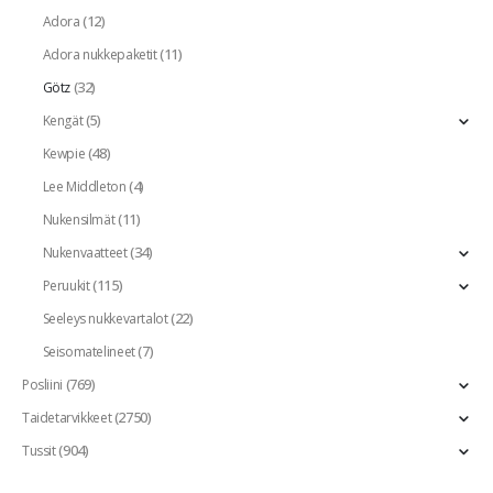
(12)
Adora
(11)
Adora nukkepaketit
(32)
Götz
(5)
Kengät
(48)
Kewpie
(4)
Lee Middleton
(11)
Nukensilmät
(34)
Nukenvaatteet
(115)
Peruukit
(22)
Seeleys nukkevartalot
(7)
Seisomatelineet
(769)
Posliini
(2750)
Taidetarvikkeet
(904)
Tussit