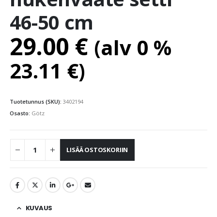
46-50 cm
29.00
€
(alv 0 %
23.11
€
)
Tuotetunnus (SKU):
3402194
Osasto:
Götz
LISÄÄ OSTOSKORIIN
KUVAUS