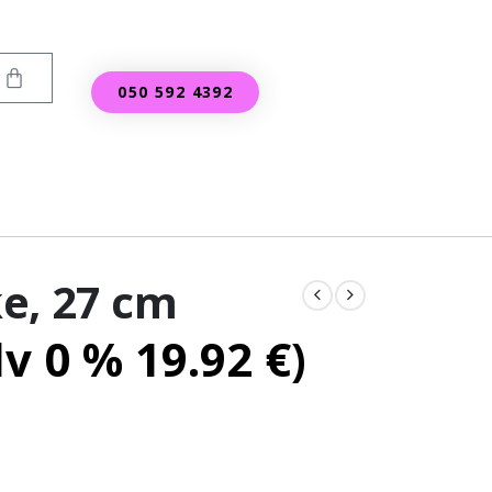
050 592 4392
e, 27 cm
lv 0 %
19.92
€
)