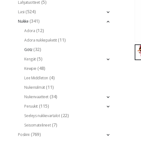
(5)
Lahjatuotteet
(524)
Lasi
(341)
Nukke
(12)
Adora
(11)
Adora nukkepaketit
(32)
Götz
(5)
Kengät
(48)
Kewpie
(4)
Lee Middleton
(11)
Nukensilmät
(34)
Nukenvaatteet
(115)
Peruukit
(22)
Seeleys nukkevartalot
(7)
Seisomatelineet
(769)
Posliini