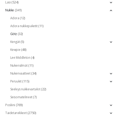
(524)
Lasi
(341)
Nukke
(12)
Adora
(11)
Adora nukkepaketit
(32)
Götz
(5)
Kengät
(48)
Kewpie
(4)
Lee Middleton
(11)
Nukensilmät
(34)
Nukenvaatteet
(115)
Peruukit
(22)
Seeleys nukkevartalot
(7)
Seisomatelineet
(769)
Posliini
(2750)
Taidetarvikkeet