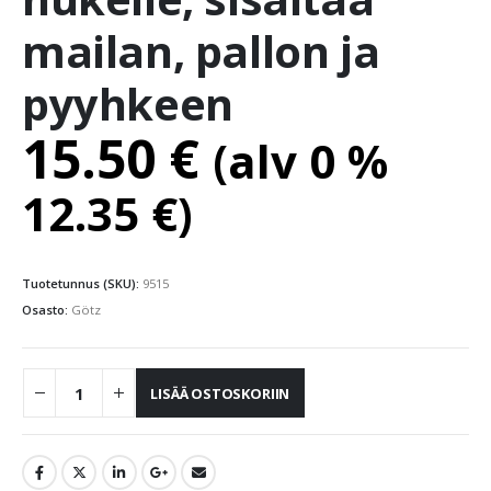
mailan, pallon ja
pyyhkeen
15.50
€
(alv 0 %
12.35
€
)
Tuotetunnus (SKU):
9515
Osasto:
Götz
LISÄÄ OSTOSKORIIN