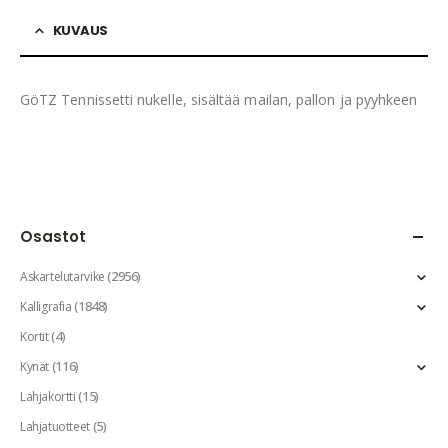
KUVAUS
GöTZ Tennissetti nukelle, sisältää mailan, pallon ja pyyhkeen
Osastot
(2956)
Askartelutarvike
(1848)
Kalligrafia
(4)
Kortit
(116)
Kynät
(15)
Lahjakortti
(5)
Lahjatuotteet