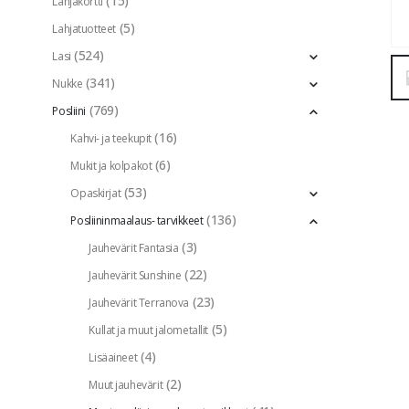
(15)
Lahjakortti
(5)
Lahjatuotteet
(524)
Lasi
(341)
Nukke
(769)
Posliini
(16)
Kahvi- ja teekupit
(6)
Mukit ja kolpakot
(53)
Opaskirjat
(136)
Posliininmaalaus- tarvikkeet
(3)
Jauhevärit Fantasia
(22)
Jauhevärit Sunshine
(23)
Jauhevärit Terranova
(5)
Kullat ja muut jalometallit
(4)
Lisäaineet
(2)
Muut jauhevärit