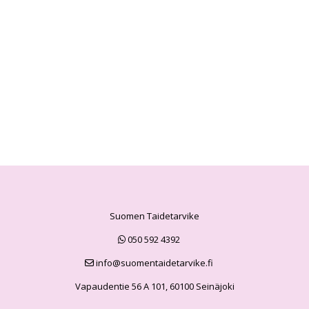
Suomen Taidetarvike
050 592 4392
info@suomentaidetarvike.fi
Vapaudentie 56 A 101, 60100 Seinäjoki