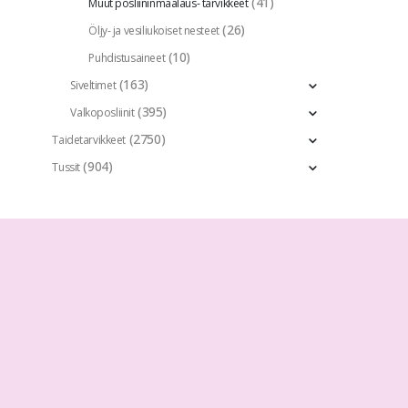
(41)
Muut posliininmaalaus- tarvikkeet
(26)
Öljy- ja vesiliukoiset nesteet
(10)
Puhdistusaineet
(163)
Siveltimet
(395)
Valkoposliinit
(2750)
Taidetarvikkeet
(904)
Tussit