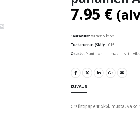
7.95
€
(al
Saatavuus:
Varasto loppu
Tuotetunnus (SKU):
1015
Osasto:
Muut posliininmaalaus- tarvikk
KUVAUS
Grafiittipaperit 5kpl, musta, valko