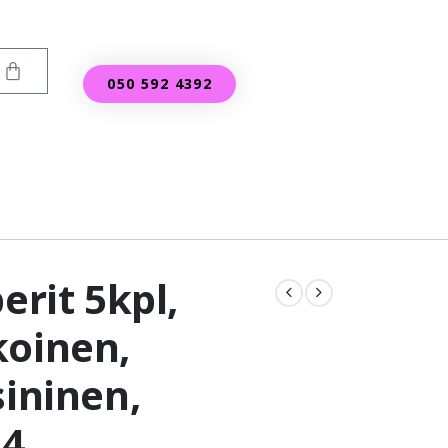
050 592 4392
erit 5kpl,
koinen,
sininen,
A4