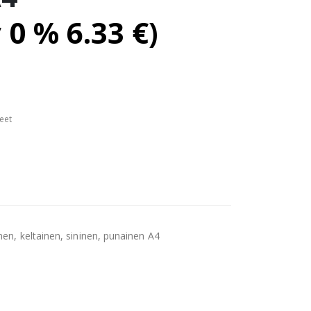
v 0 %
6.33
€
)
eet
inen, keltainen, sininen, punainen A4