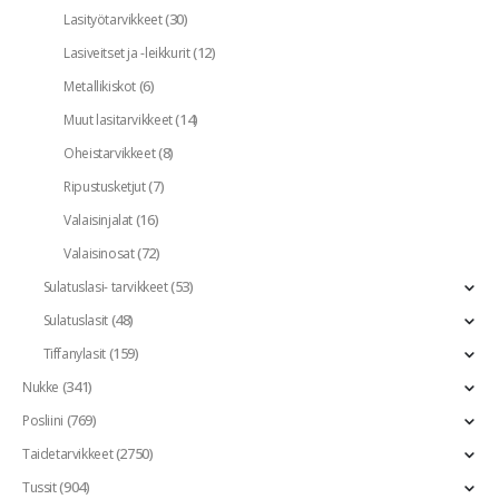
(30)
Lasityötarvikkeet
(12)
Lasiveitset ja -leikkurit
(6)
Metallikiskot
(14)
Muut lasitarvikkeet
(8)
Oheistarvikkeet
(7)
Ripustusketjut
(16)
Valaisinjalat
(72)
Valaisinosat
(53)
Sulatuslasi- tarvikkeet
(48)
Sulatuslasit
(159)
Tiffanylasit
(341)
Nukke
(769)
Posliini
(2750)
Taidetarvikkeet
(904)
Tussit