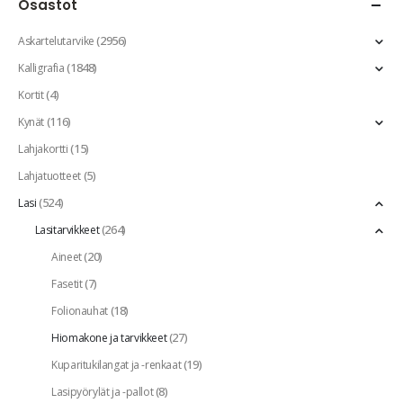
Osastot
(2956)
Askartelutarvike
(1848)
Kalligrafia
(4)
Kortit
(116)
Kynät
(15)
Lahjakortti
(5)
Lahjatuotteet
(524)
Lasi
(264)
Lasitarvikkeet
(20)
Aineet
(7)
Fasetit
(18)
Folionauhat
(27)
Hiomakone ja tarvikkeet
(19)
Kuparitukilangat ja -renkaat
(8)
Lasipyörylät ja -pallot