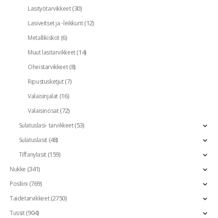
(30)
Lasityötarvikkeet
(12)
Lasiveitset ja -leikkurit
(6)
Metallikiskot
(14)
Muut lasitarvikkeet
(8)
Oheistarvikkeet
(7)
Ripustusketjut
(16)
Valaisinjalat
(72)
Valaisinosat
(53)
Sulatuslasi- tarvikkeet
(48)
Sulatuslasit
(159)
Tiffanylasit
(341)
Nukke
(769)
Posliini
(2750)
Taidetarvikkeet
(904)
Tussit