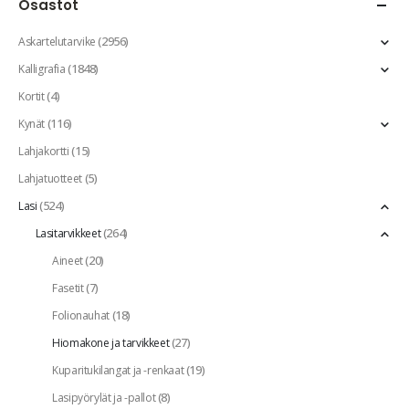
Osastot
(2956)
Askartelutarvike
(1848)
Kalligrafia
(4)
Kortit
(116)
Kynät
(15)
Lahjakortti
(5)
Lahjatuotteet
(524)
Lasi
(264)
Lasitarvikkeet
(20)
Aineet
(7)
Fasetit
(18)
Folionauhat
(27)
Hiomakone ja tarvikkeet
(19)
Kuparitukilangat ja -renkaat
(8)
Lasipyörylät ja -pallot