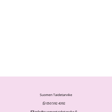
Suomen Taidetarvike
050 592 4392
info@suomentaidetarvike.fi