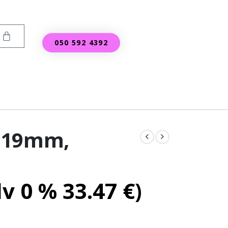
050 592 4392
 19mm,
lv 0 %
33.47
€
)