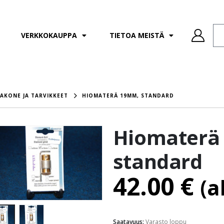
VERKKOKAUPPA
TIETOA MEISTÄ
AKONE JA TARVIKKEET
HIOMATERÄ 19MM, STANDARD
Hiomaterä
standard
42.00
€
(a
Saatavuus:
Varasto loppu