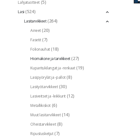
(5)
Lahjatuotteet
(524)
Lasi
(264)
Lasitarvikkeet
(20)
Aineet
(7)
Fasetit
(18)
Folionauhat
(27)
Hiomakone ja tarvikkeet
(19)
Kuparitukilangat ja -renkaat
(8)
Lasipyörylät ja -pallot
(30)
Lasityötarvikkeet
(12)
Lasiveitset ja -leikkurit
(6)
Metallikiskot
(14)
Muut lasitarvikkeet
(8)
Oheistarvikkeet
(7)
Ripustusketjut