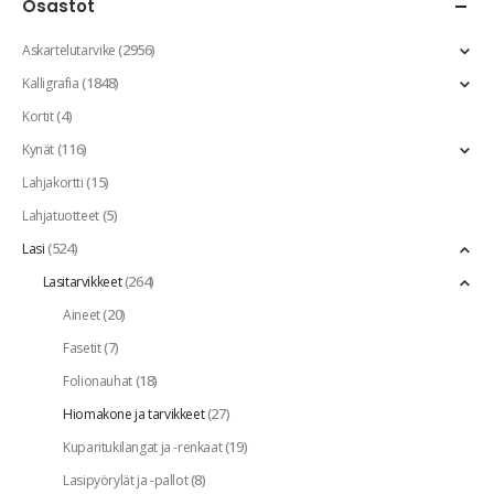
Osastot
(2956)
Askartelutarvike
(1848)
Kalligrafia
(4)
Kortit
(116)
Kynät
(15)
Lahjakortti
(5)
Lahjatuotteet
(524)
Lasi
(264)
Lasitarvikkeet
(20)
Aineet
(7)
Fasetit
(18)
Folionauhat
(27)
Hiomakone ja tarvikkeet
(19)
Kuparitukilangat ja -renkaat
(8)
Lasipyörylät ja -pallot