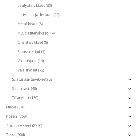
(30)
Lasityötarvikkeet
(12)
Lasiveitset ja -leikkurit
(6)
Metallikiskot
(14)
Muut lasitarvikkeet
(8)
Oheistarvikkeet
(7)
Ripustusketjut
(16)
Valaisinjalat
(72)
Valaisinosat
(53)
Sulatuslasi- tarvikkeet
(48)
Sulatuslasit
(159)
Tiffanylasit
(341)
Nukke
(769)
Posliini
(2750)
Taidetarvikkeet
(904)
Tussit