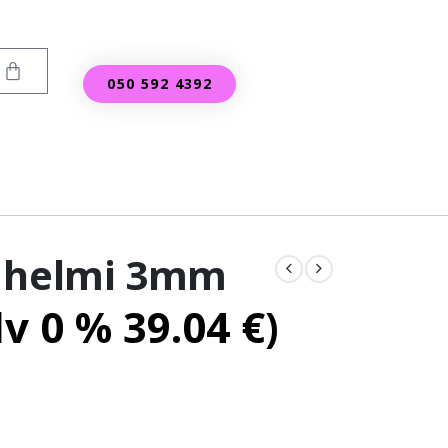
050 592 4392
ä helmi 3mm
lv 0 %
39.04
€
)