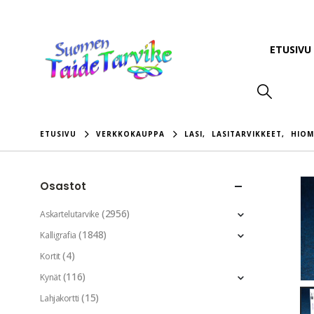
ETUSIVU
ETUSIVU
VERKKOKAUPPA
LASI
,
LASITARVIKKEET
,
HIOM
Osastot
(2956)
Askartelutarvike
(1848)
Kalligrafia
(4)
Kortit
(116)
Kynät
(15)
Lahjakortti