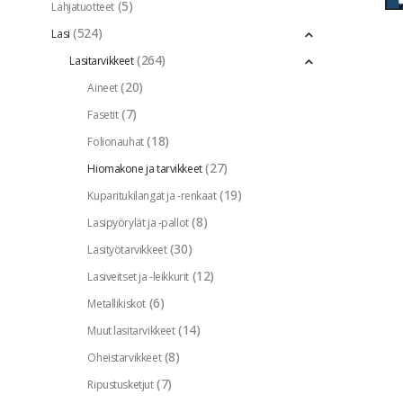
(5)
Lahjatuotteet
(524)
Lasi
(264)
Lasitarvikkeet
(20)
Aineet
(7)
Fasetit
(18)
Folionauhat
(27)
Hiomakone ja tarvikkeet
(19)
Kuparitukilangat ja -renkaat
(8)
Lasipyörylät ja -pallot
(30)
Lasityötarvikkeet
(12)
Lasiveitset ja -leikkurit
(6)
Metallikiskot
(14)
Muut lasitarvikkeet
(8)
Oheistarvikkeet
(7)
Ripustusketjut