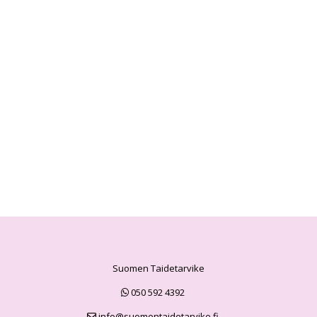
Suomen Taidetarvike
050 592 4392
info@suomentaidetarvike.fi