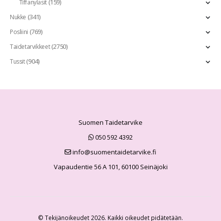
(159)
Tiffanylasit
(341)
Nukke
(769)
Posliini
(2750)
Taidetarvikkeet
(904)
Tussit
Suomen Taidetarvike
050 592 4392
info@suomentaidetarvike.fi
Vapaudentie 56 A 101, 60100 Seinäjoki
© Tekijänoikeudet 2026. Kaikki oikeudet pidätetään.