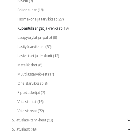
(7)
Fasetit
(18)
Folionauhat
(27)
Hiomakone ja tarvikkeet
(19)
Kuparitukilangat ja -renkaat
(8)
Lasipyörylät ja -pallot
(30)
Lasityötarvikkeet
(12)
Lasiveitset ja -leikkurit
(6)
Metallikiskot
(14)
Muut lasitarvikkeet
(8)
Oheistarvikkeet
(7)
Ripustusketjut
(16)
Valaisinjalat
(72)
Valaisinosat
(53)
Sulatuslasi- tarvikkeet
(48)
Sulatuslasit