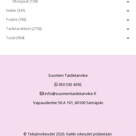
(159)
Tiffanylasit
(341)
Nukke
(769)
Posliini
(2750)
Taidetarvikkeet
(904)
Tussit
Suomen Taidetarvike
050 592 4392
info@suomentaidetarvike.fi
Vapaudentie 56 A 101, 60100 Seinäjoki
© Tekijänoikeudet 2026. Kaikki oikeudet pidätetään.