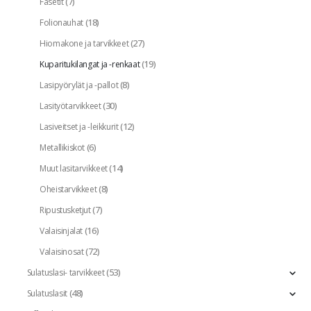
(7)
Fasetit
(18)
Folionauhat
(27)
Hiomakone ja tarvikkeet
(19)
Kuparitukilangat ja -renkaat
(8)
Lasipyörylät ja -pallot
(30)
Lasityötarvikkeet
(12)
Lasiveitset ja -leikkurit
(6)
Metallikiskot
(14)
Muut lasitarvikkeet
(8)
Oheistarvikkeet
(7)
Ripustusketjut
(16)
Valaisinjalat
(72)
Valaisinosat
(53)
Sulatuslasi- tarvikkeet
(48)
Sulatuslasit