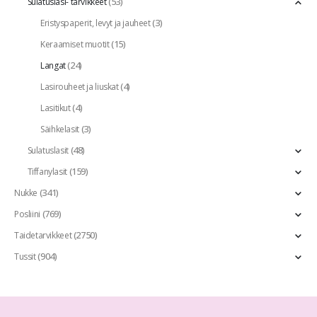
(53)
Sulatuslasi- tarvikkeet
(3)
Eristyspaperit, levyt ja jauheet
(15)
Keraamiset muotit
(24)
Langat
(4)
Lasirouheet ja liuskat
(4)
Lasitikut
(3)
Säihkelasit
(48)
Sulatuslasit
(159)
Tiffanylasit
(341)
Nukke
(769)
Posliini
(2750)
Taidetarvikkeet
(904)
Tussit