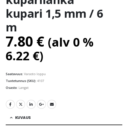
kupari 1,5 mm / 6
m
7.80
€
(alv 0 %
6.22
€
)
Saatavuus:
Varasto loppu
Tuotetunnus (SKU):
4107
Osasto:
Langat
KUVAUS