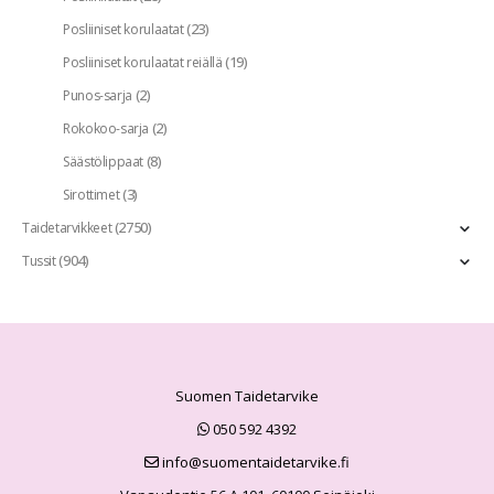
(23)
Posliiniset korulaatat
(19)
Posliiniset korulaatat reiällä
(2)
Punos-sarja
(2)
Rokokoo-sarja
(8)
Säästölippaat
(3)
Sirottimet
(2750)
Taidetarvikkeet
(904)
Tussit
Suomen Taidetarvike
050 592 4392
info@suomentaidetarvike.fi