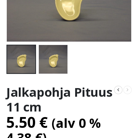
Jalkapohja Pituus
11 cm
5.50
€
(alv 0 %
4.38
€
)