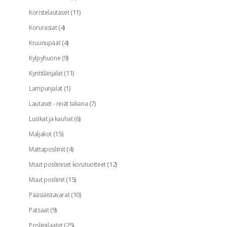
(11)
Koristelautaset
(4)
Korurasiat
(4)
Kruunupäät
(9)
Kylpyhuone
(11)
Kynttilänjalat
(1)
Lampunjalat
(7)
Lautaset - reiät takana
(6)
Lusikat ja kauhat
(15)
Maljakot
(4)
Mattaposliinit
(12)
Muut posliiniset korutuotteet
(15)
Muut posliinit
(10)
Pääsiäistavarat
(9)
Patsaat
(25)
Posliinilaatat