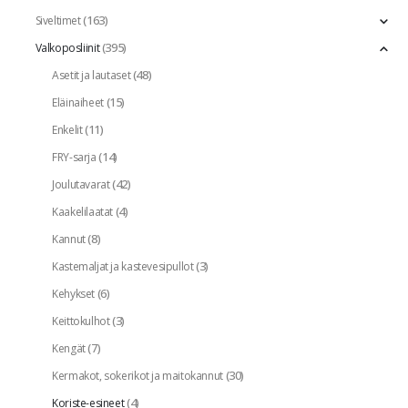
(163)
Siveltimet
(395)
Valkoposliinit
(48)
Asetit ja lautaset
(15)
Eläinaiheet
(11)
Enkelit
(14)
FRY-sarja
(42)
Joulutavarat
(4)
Kaakelilaatat
(8)
Kannut
(3)
Kastemaljat ja kastevesipullot
(6)
Kehykset
(3)
Keittokulhot
(7)
Kengät
(30)
Kermakot, sokerikot ja maitokannut
(4)
Koriste-esineet