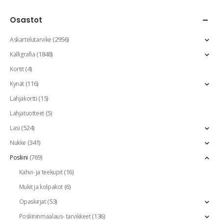
Osastot
(2956)
Askartelutarvike
(1848)
Kalligrafia
(4)
Kortit
(116)
Kynät
(15)
Lahjakortti
(5)
Lahjatuotteet
(524)
Lasi
(341)
Nukke
(769)
Posliini
(16)
Kahvi- ja teekupit
(6)
Mukit ja kolpakot
(53)
Opaskirjat
(136)
Posliininmaalaus- tarvikkeet