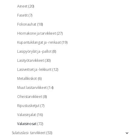
(20)
Aineet
(7)
Fasetit
(18)
Folionauhat
(27)
Hiomakone ja tarvikkeet
(19)
Kuparitukilangat ja -renkaat
(8)
Lasipyörylät ja -pallot
(30)
Lasityötarvikkeet
(12)
Lasiveitset ja -leikkurit
(6)
Metallikiskot
(14)
Muut lasitarvikkeet
(8)
Oheistarvikkeet
(7)
Ripustusketjut
(16)
Valaisinjalat
(72)
Valaisinosat
(53)
Sulatuslasi- tarvikkeet