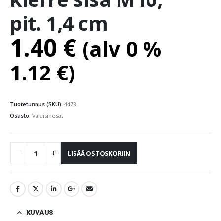
pit. 1,4 cm
1.40
€
(alv 0 %
1.12
€
)
Tuotetunnus (SKU):
4478
Osasto:
Valaisinosat
LISÄÄ OSTOSKORIIN
KUVAUS