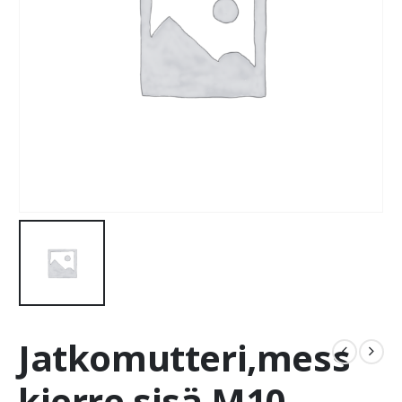
Jatkomutteri,mess
kierre sisä M10,