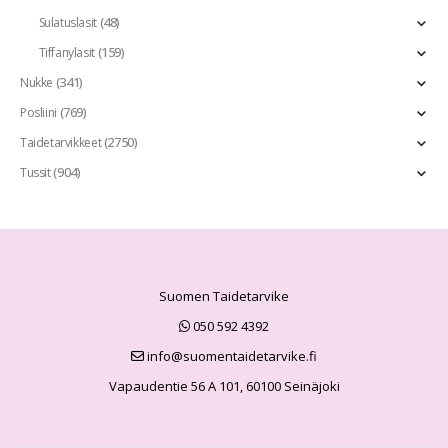
(48)
Sulatuslasit
(159)
Tiffanylasit
(341)
Nukke
(769)
Posliini
(2750)
Taidetarvikkeet
(904)
Tussit
Suomen Taidetarvike
050 592 4392
info@suomentaidetarvike.fi
Vapaudentie 56 A 101, 60100 Seinäjoki