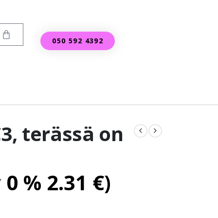
050 592 4392
3, terässä on
v 0 %
2.31
€
)