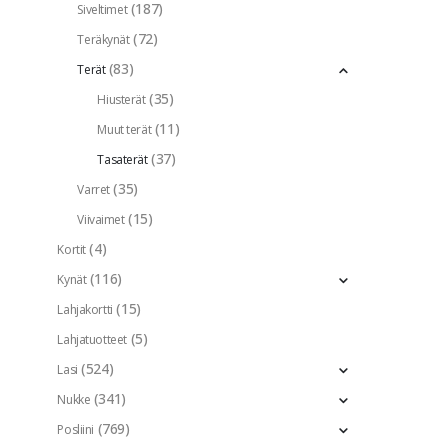
(187)
Siveltimet
(72)
Teräkynät
(83)
Terät
(35)
Hiusterät
(11)
Muut terät
(37)
Tasaterät
(35)
Varret
(15)
Viivaimet
(4)
Kortit
(116)
Kynät
(15)
Lahjakortti
(5)
Lahjatuotteet
(524)
Lasi
(341)
Nukke
(769)
Posliini