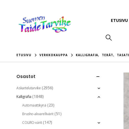
ETUSIVU
ETUSIVU
VERKKOKAUPPA
KALLIGRAFIA
,
TERÄT
,
TASAT
Osastot
(2956)
Askartelutarvike
(1848)
Kalligrafia
(23)
Automaattikynä
(51)
Brusho-akvarellivärit
(147)
COLIRO-värit