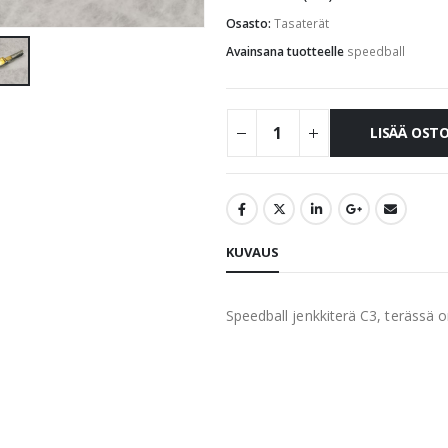
Osasto:
Tasaterät
Avainsana tuotteelle
speedball
LISÄÄ OST
KUVAUS
Speedball jenkkiterä C3, terässä o