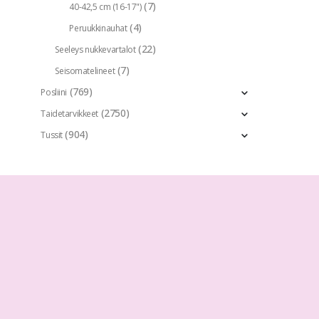
(7)
40-42,5 cm (16-17")
(4)
Peruukkinauhat
(22)
Seeleys nukkevartalot
(7)
Seisomatelineet
(769)
Posliini
(2750)
Taidetarvikkeet
(904)
Tussit