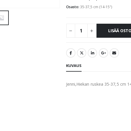
Osasto:
35-37,5 cm (14-15")
LISÄÄ OST
KUVAUS
Jenni,Hiekan ruskea 35-37,5 cm 