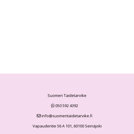
Suomen Taidetarvike
050 592 4392
info@suomentaidetarvike.fi
Vapaudentie 56 A 101, 60100 Seinäjoki