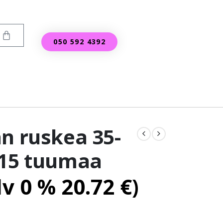
050 592 4392
an ruskea 35-
-15 tuumaa
lv 0 %
20.72
€
)