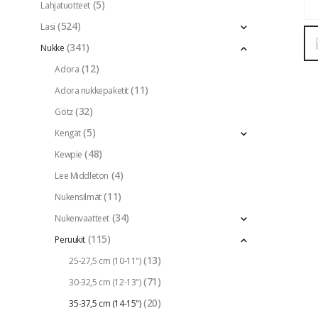
(5)
Lahjatuotteet
(524)
Lasi
(341)
Nukke
(12)
Adora
(11)
Adora nukkepaketit
(32)
Götz
(5)
Kengät
(48)
Kewpie
(4)
Lee Middleton
(11)
Nukensilmät
(34)
Nukenvaatteet
(115)
Peruukit
(13)
25-27,5 cm (10-11")
(71)
30-32,5 cm (12-13")
(20)
35-37,5 cm (14-15")