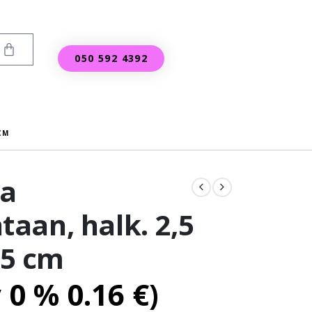
050 592 4392
CM
ja
aan, halk. 2,5
,5 cm
v 0 %
0.16
€
)