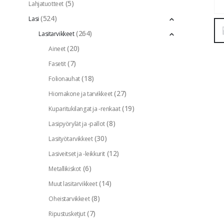
(5)
Lahjatuotteet
(524)
Lasi
(264)
Lasitarvikkeet
(20)
Aineet
(7)
Fasetit
(18)
Folionauhat
(27)
Hiomakone ja tarvikkeet
(19)
Kuparitukilangat ja -renkaat
(8)
Lasipyörylät ja -pallot
(30)
Lasityötarvikkeet
(12)
Lasiveitset ja -leikkurit
(6)
Metallikiskot
(14)
Muut lasitarvikkeet
(8)
Oheistarvikkeet
(7)
Ripustusketjut