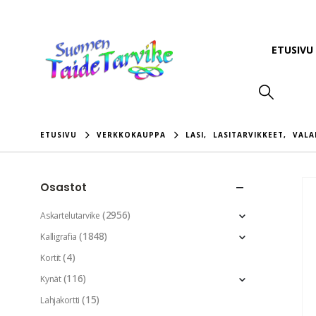
ETUSIVU
ETUSIVU
VERKKOKAUPPA
LASI
,
LASITARVIKKEET
,
VALA
Osastot
(2956)
Askartelutarvike
(1848)
Kalligrafia
(4)
Kortit
(116)
Kynät
(15)
Lahjakortti