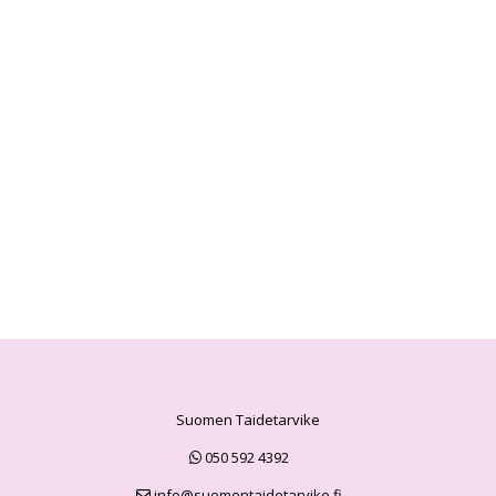
Suomen Taidetarvike
050 592 4392
info@suomentaidetarvike.fi