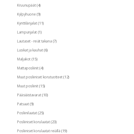
(4)
Kruunupäät
(9)
Kylpyhuone
(11)
Kynttilänjalat
(1)
Lampunjalat
(7)
Lautaset - reiät takana
(6)
Lusikat ja kauhat
(15)
Maljakot
(4)
Mattaposliinit
(12)
Muut posliiniset korutuotteet
(15)
Muut posliinit
(10)
Pääsiäistavarat
(9)
Patsaat
(25)
Posliinilaatat
(23)
Posliiniset korulaatat
(19)
Posliiniset korulaatat reiällä