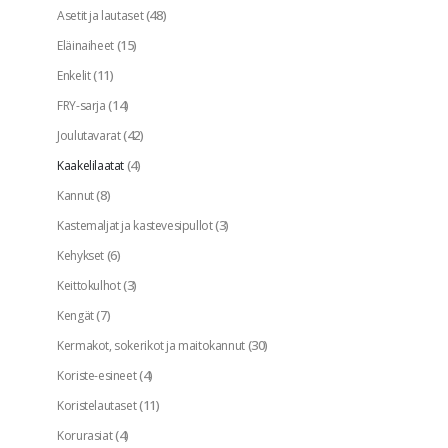
(48)
Asetit ja lautaset
(15)
Eläinaiheet
(11)
Enkelit
(14)
FRY-sarja
(42)
Joulutavarat
(4)
Kaakelilaatat
(8)
Kannut
(3)
Kastemaljat ja kastevesipullot
(6)
Kehykset
(3)
Keittokulhot
(7)
Kengät
(30)
Kermakot, sokerikot ja maitokannut
(4)
Koriste-esineet
(11)
Koristelautaset
(4)
Korurasiat