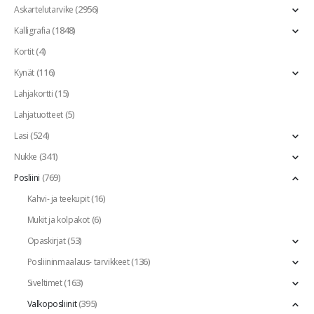
(2956)
Askartelutarvike
(1848)
Kalligrafia
(4)
Kortit
(116)
Kynät
(15)
Lahjakortti
(5)
Lahjatuotteet
(524)
Lasi
(341)
Nukke
(769)
Posliini
(16)
Kahvi- ja teekupit
(6)
Mukit ja kolpakot
(53)
Opaskirjat
(136)
Posliininmaalaus- tarvikkeet
(163)
Siveltimet
(395)
Valkoposliinit