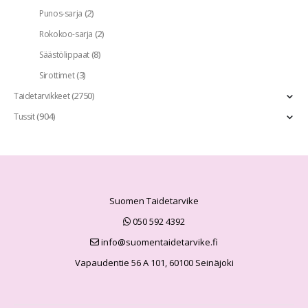
(2)
Punos-sarja
(2)
Rokokoo-sarja
(8)
Säästölippaat
(3)
Sirottimet
(2750)
Taidetarvikkeet
(904)
Tussit
Suomen Taidetarvike
050 592 4392
info@suomentaidetarvike.fi
Vapaudentie 56 A 101, 60100 Seinäjoki