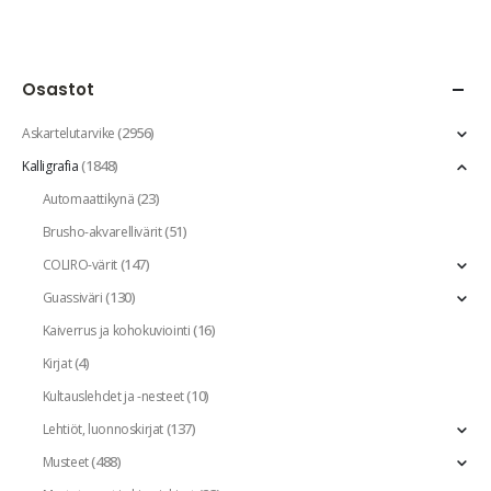
Osastot
(2956)
Askartelutarvike
(1848)
Kalligrafia
(23)
Automaattikynä
(51)
Brusho-akvarellivärit
(147)
COLIRO-värit
(130)
Guassiväri
(16)
Kaiverrus ja kohokuviointi
(4)
Kirjat
(10)
Kultauslehdet ja -nesteet
(137)
Lehtiöt, luonnoskirjat
(488)
Musteet