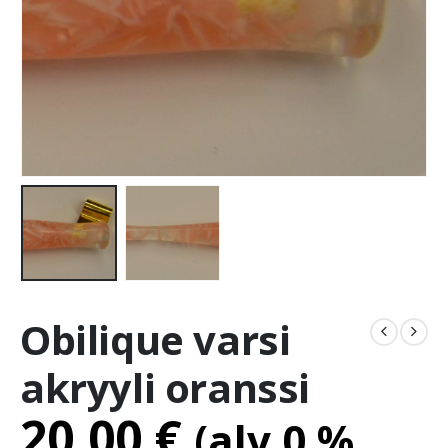
Obilique varsi
akryyli oranssi
20.00
€
(alv 0 %