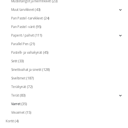
(23)
Mustetangot ja hierrinkivet
(43)
Muut tarvikkeet
(24)
Pan Pastel -tarvikkeet
(95)
Pan Pastel -värit
(111)
Paperit / pahvit
(21)
Parallel Pen
(45)
Pastelli- ja vahakynät
(33)
Setit
(128)
Sinettivahat ja sinetit
(187)
Siveltimet
(72)
Teräkynät
(83)
Terät
(35)
Varret
(15)
Viivaimet
(4)
Kortit