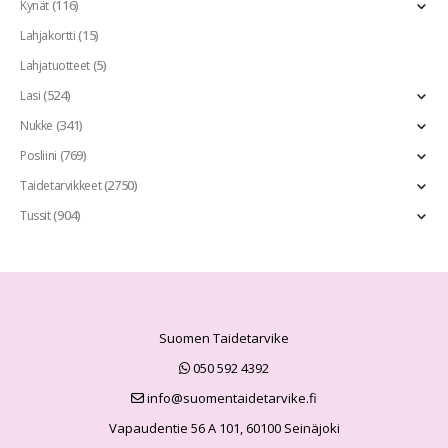
(116)
Kynät
(15)
Lahjakortti
(5)
Lahjatuotteet
(524)
Lasi
(341)
Nukke
(769)
Posliini
(2750)
Taidetarvikkeet
(904)
Tussit
Suomen Taidetarvike
050 592 4392
info@suomentaidetarvike.fi
Vapaudentie 56 A 101, 60100 Seinäjoki