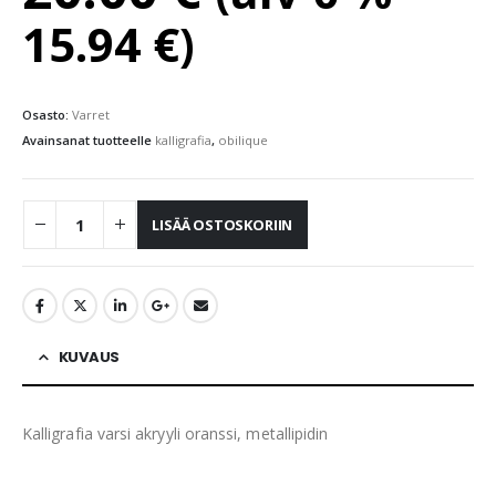
15.94
€
)
Osasto:
Varret
Avainsanat tuotteelle
kalligrafia
,
obilique
LISÄÄ OSTOSKORIIN
KUVAUS
Kalligrafia varsi akryyli oranssi, metallipidin