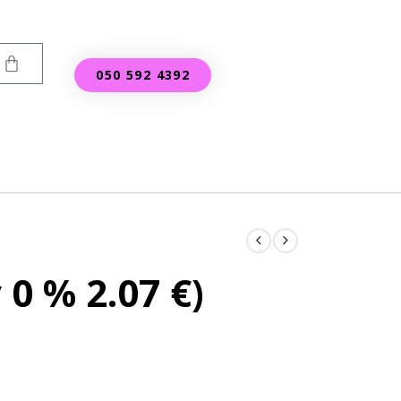
050 592 4392
v 0 %
2.07
€
)