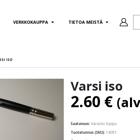
VERKKOKAUPPA
TIETOA MEISTÄ
RSI ISO
Varsi iso
2.60
€
(al
Saatavuus:
Varasto loppu
Tuotetunnus (SKU):
14051