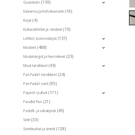
(130)
Guassiväri
(16)
Kaiverrus ja kohokuviointi
(4)
Kirjat
(10)
Kultauslehdet ja -nesteet
(137)
Lehtiöt, luonnoskirjat
(488)
Musteet
(23)
Mustetangot ja hierrinkivet
(43)
Muut tarvikkeet
(24)
Pan Pastel -tarvikkeet
(95)
Pan Pastel -värit
(111)
Paperit / pahvit
(21)
Parallel Pen
(45)
Pastelli- ja vahakynät
(33)
Setit
(128)
Sinettivahat ja sinetit