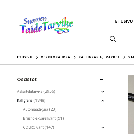
ETUSIVU
ETUSIVU
VERKKOKAUPPA
KALLIGRAFIA
,
VARRET
VA
Osastot
(2956)
Askartelutarvike
(1848)
Kalligrafia
(23)
Automaattikynä
(51)
Brusho-akvarellivärit
(147)
COLIRO-värit