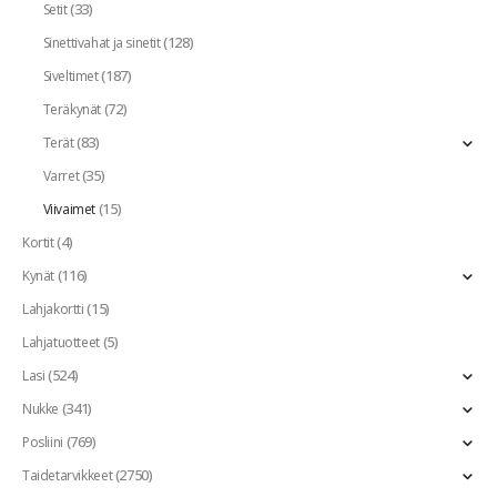
(33)
Setit
(128)
Sinettivahat ja sinetit
(187)
Siveltimet
(72)
Teräkynät
(83)
Terät
(35)
Varret
(15)
Viivaimet
(4)
Kortit
(116)
Kynät
(15)
Lahjakortti
(5)
Lahjatuotteet
(524)
Lasi
(341)
Nukke
(769)
Posliini
(2750)
Taidetarvikkeet