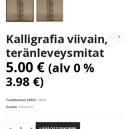
Kalligrafia viivain,
teränleveysmitat
5.00
€
(alv 0 %
3.98
€
)
Tuotetunnus (SKU):
14040
Osasto:
Viivaimet
LISÄÄ OSTOSKORIIN