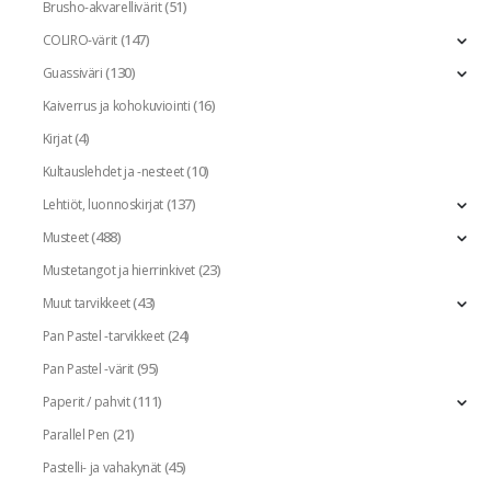
(51)
Brusho-akvarellivärit
(147)
COLIRO-värit
(130)
Guassiväri
(16)
Kaiverrus ja kohokuviointi
(4)
Kirjat
(10)
Kultauslehdet ja -nesteet
(137)
Lehtiöt, luonnoskirjat
(488)
Musteet
(23)
Mustetangot ja hierrinkivet
(43)
Muut tarvikkeet
(24)
Pan Pastel -tarvikkeet
(95)
Pan Pastel -värit
(111)
Paperit / pahvit
(21)
Parallel Pen
(45)
Pastelli- ja vahakynät