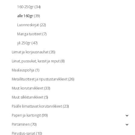
(34)
160-250gr
(39)
alle 160gr
(22)
Luonnoskirjat
(7)
Manga tuotteet
(47)
yli 250gr
(35)
Liimat ja korjausnauhat
(8)
Liinat, pussukat, kassit ja reput
(1)
Maalauspohja
(26)
Metallituotteet ja ripustustarvikkeet
(33)
Muut korutarvikkeet
(5)
Muut silkkitarvikkeet
(23)
Päälle liimattavat korutarvikkeet
(99)
Paperi ja kartongit
(70)
Piirtäminen
(10)
Piirustus-sarjat