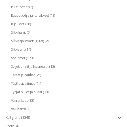
(5)
Puutuotteet
(13)
Raapepohja ja -tarvikkeet
(36)
Riipukset
(5)
Silkkihuivit
(2)
Silkkirajausvärit (gutat)
(14)
Silkkivärit
(170)
Siveltimet
(13)
Soljet, pinnit ja hiusneulat
(25)
Tarrat ja nauhat
(14)
Täyttösiveltimet
(30)
Tyhjät pullot ja purkit
(38)
Välirenkaat
(1)
Valuhartsi
(1848)
Kalligrafia
(4)
Kortit