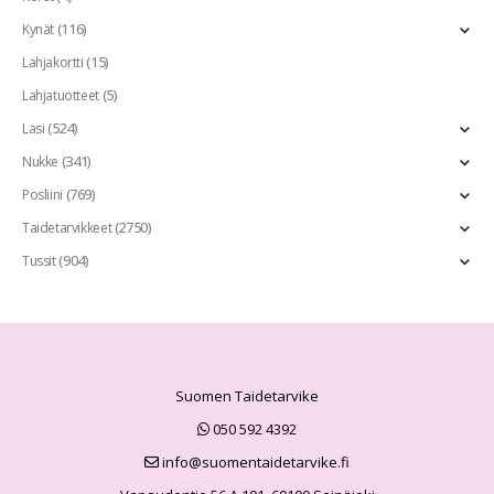
(116)
Kynät
(15)
Lahjakortti
(5)
Lahjatuotteet
(524)
Lasi
(341)
Nukke
(769)
Posliini
(2750)
Taidetarvikkeet
(904)
Tussit
Suomen Taidetarvike
050 592 4392
info@suomentaidetarvike.fi