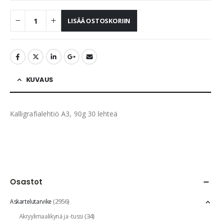
LISÄÄ OSTOSKORIIN
KUVAUS
Kalligrafialehtiö A3, 90g 30 lehteä
Osastot
(2956)
Askartelutarvike
(34)
Akryylimaalikynä ja -tussi