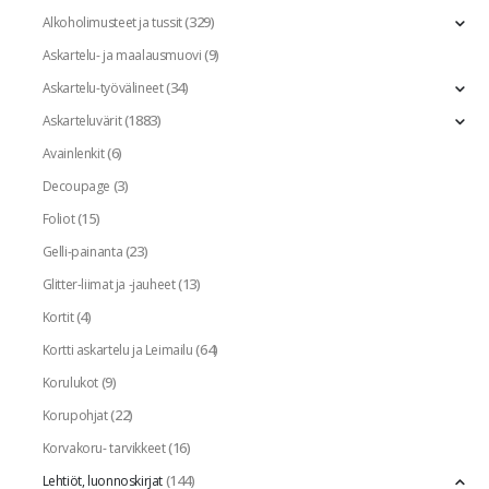
(329)
Alkoholimusteet ja tussit
(9)
Askartelu- ja maalausmuovi
(34)
Askartelu-työvälineet
(1883)
Askarteluvärit
(6)
Avainlenkit
(3)
Decoupage
(15)
Foliot
(23)
Gelli-painanta
(13)
Glitter-liimat ja -jauheet
(4)
Kortit
(64)
Kortti askartelu ja Leimailu
(9)
Korulukot
(22)
Korupohjat
(16)
Korvakoru- tarvikkeet
(144)
Lehtiöt, luonnoskirjat