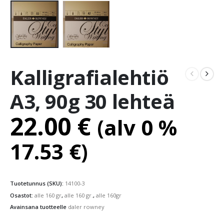
Kalligrafialehtiö
A3, 90g 30 lehteä
22.00
€
(alv 0 %
17.53
€
)
Tuotetunnus (SKU):
14100-3
Osastot:
alle 160 gr
,
alle 160 gr.
,
alle 160gr
Avainsana tuotteelle
daler rowney