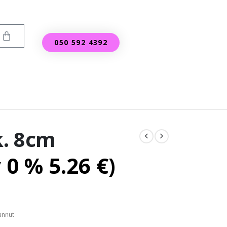
050 592 4392
. 8cm
v 0 %
5.26
€
)
annut