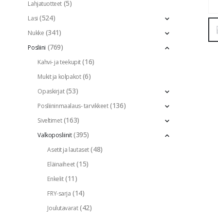
(5)
Lahjatuotteet
(524)
Lasi
(341)
Nukke
(769)
Posliini
(16)
Kahvi- ja teekupit
(6)
Mukit ja kolpakot
(53)
Opaskirjat
(136)
Posliininmaalaus- tarvikkeet
(163)
Siveltimet
(395)
Valkoposliinit
(48)
Asetit ja lautaset
(15)
Eläinaiheet
(11)
Enkelit
(14)
FRY-sarja
(42)
Joulutavarat