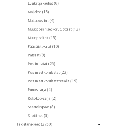
(6)
Lusikat ja kauhat
(15)
Maljakot
(4)
Mattaposliinit
(12)
Muut posliiniset korutuotteet
(15)
Muut posliinit
(10)
Pääsiäistavarat
(9)
Patsaat
(25)
Posliinilaatat
(23)
Posliiniset korulaatat
(19)
Posliiniset korulaatat reiällä
(2)
Punos-sarja
(2)
Rokokoo-sarja
(8)
Säästölippaat
(3)
Sirottimet
(2750)
Taidetarvikkeet