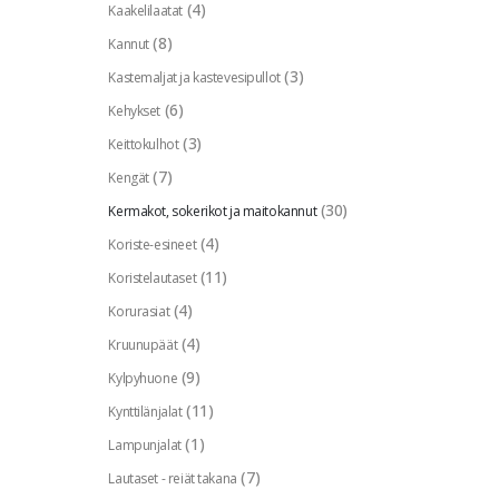
(4)
Kaakelilaatat
(8)
Kannut
(3)
Kastemaljat ja kastevesipullot
(6)
Kehykset
(3)
Keittokulhot
(7)
Kengät
(30)
Kermakot, sokerikot ja maitokannut
(4)
Koriste-esineet
(11)
Koristelautaset
(4)
Korurasiat
(4)
Kruunupäät
(9)
Kylpyhuone
(11)
Kynttilänjalat
(1)
Lampunjalat
(7)
Lautaset - reiät takana