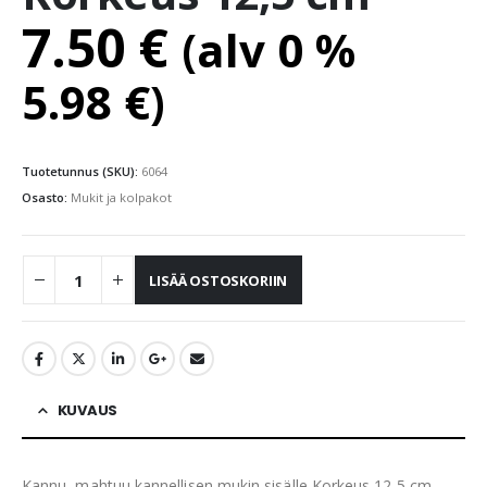
7.50
€
(alv 0 %
5.98
€
)
Tuotetunnus (SKU):
6064
Osasto:
Mukit ja kolpakot
LISÄÄ OSTOSKORIIN
KUVAUS
Kannu, mahtuu kannellisen mukin sisälle Korkeus 12,5 cm