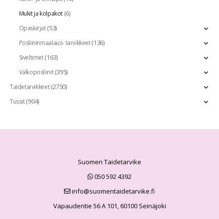
(6)
Mukit ja kolpakot
(53)
Opaskirjat
(136)
Posliininmaalaus- tarvikkeet
(163)
Siveltimet
(395)
Valkoposliinit
(2750)
Taidetarvikkeet
(904)
Tussit
Suomen Taidetarvike
050 592 4392
info@suomentaidetarvike.fi
Vapaudentie 56 A 101, 60100 Seinäjoki