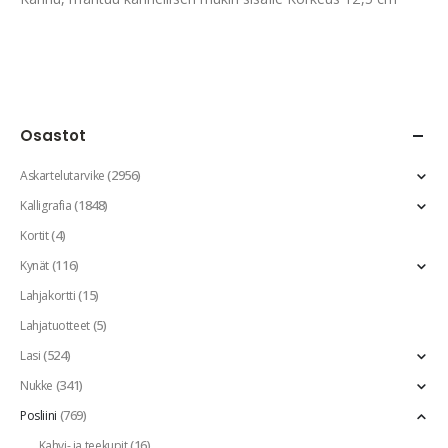
Osastot
(2956)
Askartelutarvike
(1848)
Kalligrafia
(4)
Kortit
(116)
Kynät
(15)
Lahjakortti
(5)
Lahjatuotteet
(524)
Lasi
(341)
Nukke
(769)
Posliini
(16)
Kahvi- ja teekupit