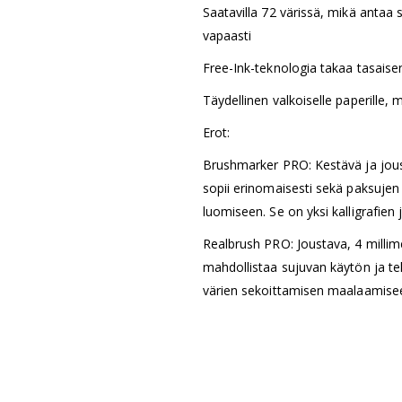
Saatavilla 72 värissä, mikä antaa 
vapaasti
Free-Ink-teknologia takaa tasaisen
Täydellinen valkoiselle paperille, 
Erot:
Brushmarker PRO: Kestävä ja joust
sopii erinomaisesti sekä paksujen 
luomiseen. Se on yksi kalligrafien 
Realbrush PRO: Joustava, 4 millime
mahdollistaa sujuvan käytön ja teke
värien sekoittamisen maalaamise