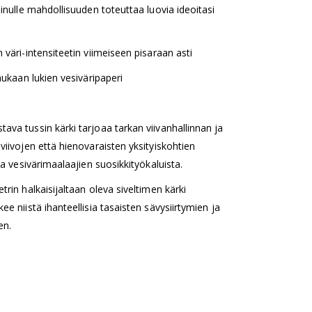
sinulle mahdollisuuden toteuttaa luovia ideoitasi
 väri-intensiteetin viimeiseen pisaraan asti
mukaan lukien vesiväripaperi
ava tussin kärki tarjoaa tarkan viivanhallinnan ja
viivojen että hienovaraisten yksityiskohtien
ja vesivärimaalaajien suosikkityökaluista.
trin halkaisijaltaan oleva siveltimen kärki
e niistä ihanteellisia tasaisten sävysiirtymien ja
en.