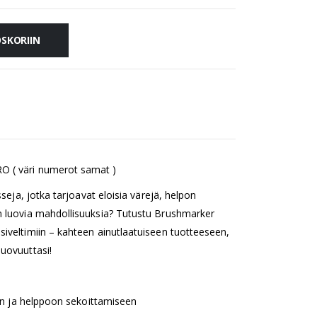
OSKORIIN
O ( väri numerot samat )
tusseja, jotka tarjoavat eloisia värejä, helpon
an luovia mahdollisuuksia? Tutustu Brushmarker
siveltimiin – kahteen ainutlaatuiseen tuotteeseen,
luovuuttasi!
ihin ja helppoon sekoittamiseen