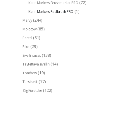
(72)
Karin Markers Brushmarker PRO
(1)
Karin Markers Realbrush PRO
(244)
Marvy
(85)
Molotow
(31)
Pentel
(29)
Pilot
(138)
Sivellintussit
(14)
Täytettävä sivellin
(19)
Tombow
(77)
Tussi setit
(122)
Zig Kuretake