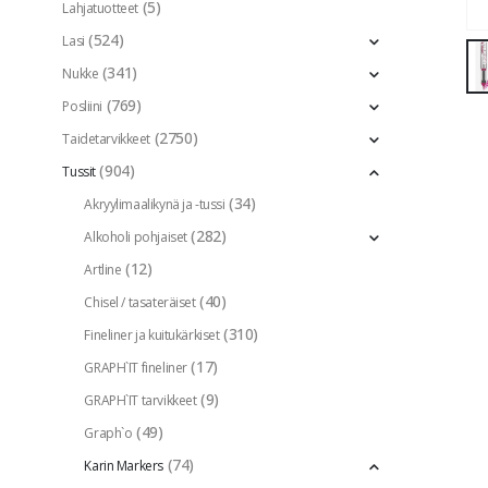
(5)
Lahjatuotteet
(524)
Lasi
(341)
Nukke
(769)
Posliini
(2750)
Taidetarvikkeet
(904)
Tussit
(34)
Akryylimaalikynä ja -tussi
(282)
Alkoholi pohjaiset
(12)
Artline
(40)
Chisel / tasateräiset
(310)
Fineliner ja kuitukärkiset
(17)
GRAPH`IT fineliner
(9)
GRAPH`IT tarvikkeet
(49)
Graph`o
(74)
Karin Markers