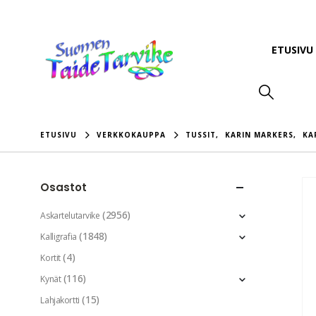
ETUSIVU
ETUSIVU
VERKKOKAUPPA
TUSSIT
,
KARIN MARKERS
,
KA
Osastot
(2956)
Askartelutarvike
(1848)
Kalligrafia
(4)
Kortit
(116)
Kynät
(15)
Lahjakortti