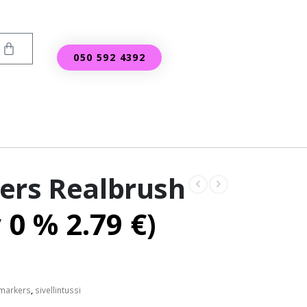
050 592 4392
ers Realbrush
v 0 %
2.79
€
)
 markers
,
sivellintussi