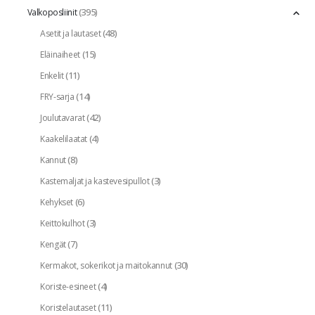
(395)
Valkoposliinit
(48)
Asetit ja lautaset
(15)
Eläinaiheet
(11)
Enkelit
(14)
FRY-sarja
(42)
Joulutavarat
(4)
Kaakelilaatat
(8)
Kannut
(3)
Kastemaljat ja kastevesipullot
(6)
Kehykset
(3)
Keittokulhot
(7)
Kengät
(30)
Kermakot, sokerikot ja maitokannut
(4)
Koriste-esineet
(11)
Koristelautaset