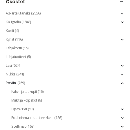
Osastot
(2956)
Askartelutarvike
(1848)
Kalligrafia
(4)
Kortit
(116)
Kynät
(15)
Lahjakortti
(5)
Lahjatuotteet
(524)
Lasi
(341)
Nukke
(769)
Posliini
(16)
Kahvi- ja teekupit
(6)
Mukit ja kolpakot
(53)
Opaskirjat
(136)
Posliininmaalaus- tarvikkeet
(163)
Siveltimet