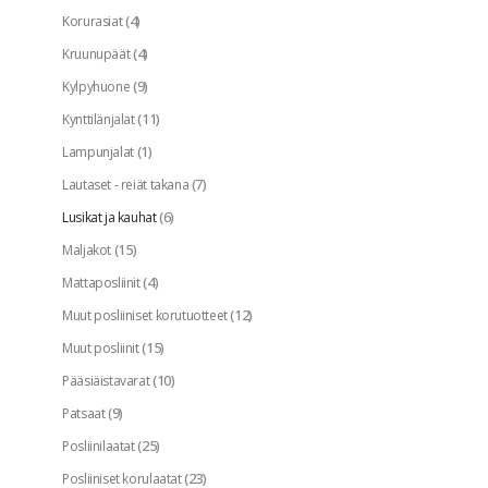
(4)
Korurasiat
(4)
Kruunupäät
(9)
Kylpyhuone
(11)
Kynttilänjalat
(1)
Lampunjalat
(7)
Lautaset - reiät takana
(6)
Lusikat ja kauhat
(15)
Maljakot
(4)
Mattaposliinit
(12)
Muut posliiniset korutuotteet
(15)
Muut posliinit
(10)
Pääsiäistavarat
(9)
Patsaat
(25)
Posliinilaatat
(23)
Posliiniset korulaatat