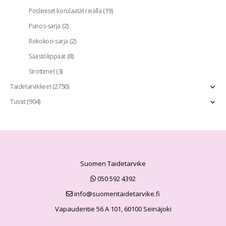
(19)
Posliiniset korulaatat reiällä
(2)
Punos-sarja
(2)
Rokokoo-sarja
(8)
Säästölippaat
(3)
Sirottimet
(2750)
Taidetarvikkeet
(904)
Tussit
Suomen Taidetarvike
050 592 4392
info@suomentaidetarvike.fi
Vapaudentie 56 A 101, 60100 Seinäjoki