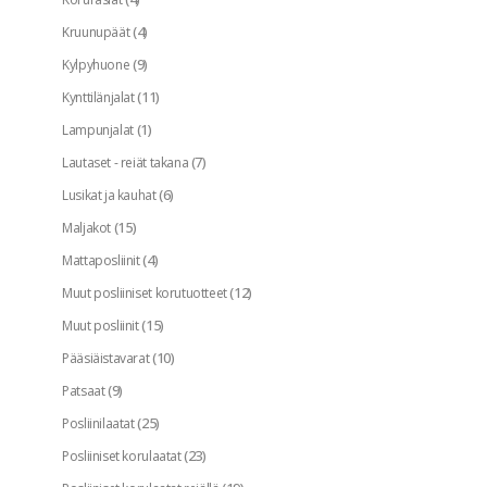
(4)
Kruunupäät
(9)
Kylpyhuone
(11)
Kynttilänjalat
(1)
Lampunjalat
(7)
Lautaset - reiät takana
(6)
Lusikat ja kauhat
(15)
Maljakot
(4)
Mattaposliinit
(12)
Muut posliiniset korutuotteet
(15)
Muut posliinit
(10)
Pääsiäistavarat
(9)
Patsaat
(25)
Posliinilaatat
(23)
Posliiniset korulaatat