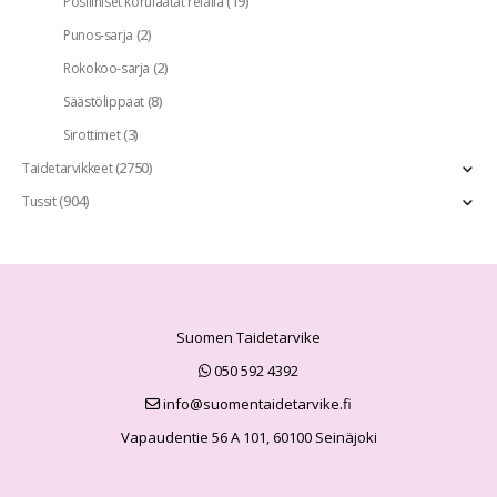
(19)
Posliiniset korulaatat reiällä
(2)
Punos-sarja
(2)
Rokokoo-sarja
(8)
Säästölippaat
(3)
Sirottimet
(2750)
Taidetarvikkeet
(904)
Tussit
Suomen Taidetarvike
050 592 4392
info@suomentaidetarvike.fi
Vapaudentie 56 A 101, 60100 Seinäjoki