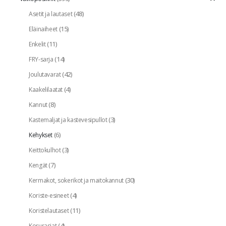
(48)
Asetit ja lautaset
(15)
Eläinaiheet
(11)
Enkelit
(14)
FRY-sarja
(42)
Joulutavarat
(4)
Kaakelilaatat
(8)
Kannut
(3)
Kastemaljat ja kastevesipullot
(6)
Kehykset
(3)
Keittokulhot
(7)
Kengät
(30)
Kermakot, sokerikot ja maitokannut
(4)
Koriste-esineet
(11)
Koristelautaset
(4)
Korurasiat