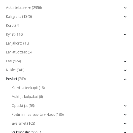
(2956)
Askartelutarvike
(1848)
Kalligrafia
(4)
Kortit
(116)
Kynät
(15)
Lahjakortti
(5)
Lahjatuotteet
(524)
Lasi
(341)
Nukke
(769)
Posliini
(16)
Kahvi- ja teekupit
(6)
Mukit ja kolpakot
(53)
Opaskirjat
(136)
Posliininmaalaus- tarvikkeet
(163)
Siveltimet
(395)
Valkoposliinit