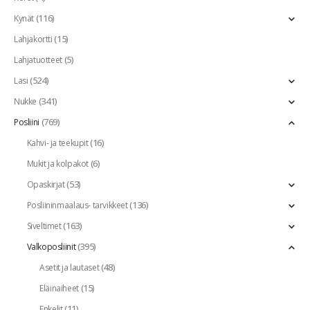
(116)
Kynät
(15)
Lahjakortti
(5)
Lahjatuotteet
(524)
Lasi
(341)
Nukke
(769)
Posliini
(16)
Kahvi- ja teekupit
(6)
Mukit ja kolpakot
(53)
Opaskirjat
(136)
Posliininmaalaus- tarvikkeet
(163)
Siveltimet
(395)
Valkoposliinit
(48)
Asetit ja lautaset
(15)
Eläinaiheet
(11)
Enkelit