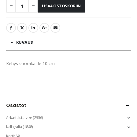
LISÄÄ OSTOSKORIIN
KUVAUS
Kehys suorakaide 10 cm
Osastot
(2956)
Askartelutarvike
(1848)
Kalligrafia
(4)
Kortit