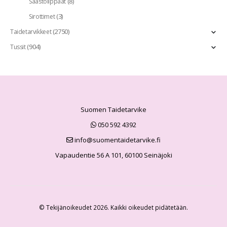
(8)
Säästölippaat
(3)
Sirottimet
(2750)
Taidetarvikkeet
(904)
Tussit
Suomen Taidetarvike
050 592 4392
info@suomentaidetarvike.fi
Vapaudentie 56 A 101, 60100 Seinäjoki
© Tekijänoikeudet 2026. Kaikki oikeudet pidätetään.