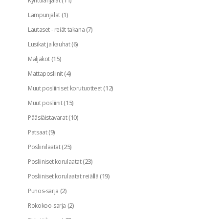
(11)
Kynttilänjalat
(1)
Lampunjalat
(7)
Lautaset - reiät takana
(6)
Lusikat ja kauhat
(15)
Maljakot
(4)
Mattaposliinit
(12)
Muut posliiniset korutuotteet
(15)
Muut posliinit
(10)
Pääsiäistavarat
(9)
Patsaat
(25)
Posliinilaatat
(23)
Posliiniset korulaatat
(19)
Posliiniset korulaatat reiällä
(2)
Punos-sarja
(2)
Rokokoo-sarja