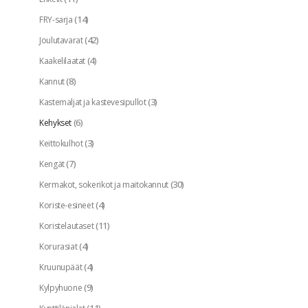
(14)
FRY-sarja
(42)
Joulutavarat
(4)
Kaakelilaatat
(8)
Kannut
(3)
Kastemaljat ja kastevesipullot
(6)
Kehykset
(3)
Keittokulhot
(7)
Kengät
(30)
Kermakot, sokerikot ja maitokannut
(4)
Koriste-esineet
(11)
Koristelautaset
(4)
Korurasiat
(4)
Kruunupäät
(9)
Kylpyhuone