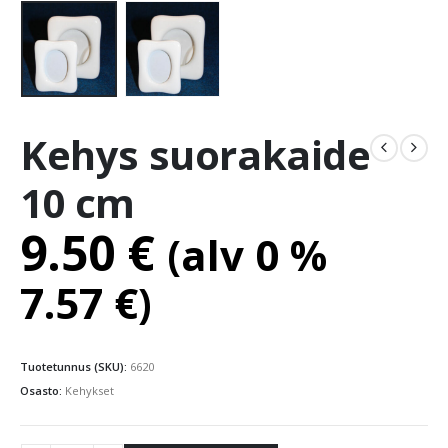
Kehys suorakaide
10 cm
9.50
€
(alv 0 %
7.57
€
)
Tuotetunnus (SKU):
6620
Osasto:
Kehykset