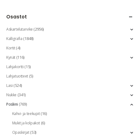
Osastot
(2956)
Askartelutarvike
(1848)
Kalligrafia
(4)
Kortit
(116)
Kynät
(15)
Lahjakortti
(5)
Lahjatuotteet
(524)
Lasi
(341)
Nukke
(769)
Posliini
(16)
Kahvi- ja teekupit
(6)
Mukit ja kolpakot
(53)
Opaskirjat