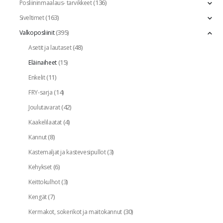
(136)
Posliininmaalaus- tarvikkeet
(163)
Siveltimet
(395)
Valkoposliinit
(48)
Asetit ja lautaset
(15)
Eläinaiheet
(11)
Enkelit
(14)
FRY-sarja
(42)
Joulutavarat
(4)
Kaakelilaatat
(8)
Kannut
(3)
Kastemaljat ja kastevesipullot
(6)
Kehykset
(3)
Keittokulhot
(7)
Kengät
(30)
Kermakot, sokerikot ja maitokannut