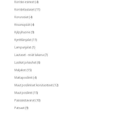
(4)
Koriste-esineet
(11)
Koristelautaset
(4)
Korurasiat
(4)
Kruunupäät
(9)
Kylpyhuone
(11)
Kynttilänjalat
(1)
Lampunjalat
(7)
Lautaset - reiät takana
(6)
Lusikat ja kauhat
(15)
Maljakot
(4)
Mattaposliinit
(12)
Muut posliiniset korutuotteet
(15)
Muut posliinit
(10)
Pääsiäistavarat
(9)
Patsaat