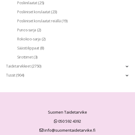
(25)
Posliinilaatat
(23)
Posliiniset korulaatat
(19)
Posliiniset korulaatat reiällä
(2)
Punos-sarja
(2)
Rokokoo-sarja
(8)
Säästölippaat
(3)
Sirottimet
(2750)
Taidetarvikkeet
(904)
Tussit
Suomen Taidetarvike
050 592 4392
info@suomentaidetarvike.fi