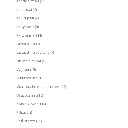
(11)
Koristelautaset
(4)
Korurasiat
(4)
Kruunupäät
(9)
Kylpyhuone
(11)
Kynttilänjalat
(1)
Lampunjalat
(7)
Lautaset - reiät takana
(6)
Lusikat ja kauhat
(15)
Maljakot
(4)
Mattaposliinit
(12)
Muut posliiniset korutuotteet
(15)
Muut posliinit
(10)
Pääsiäistavarat
(9)
Patsaat
(25)
Posliinilaatat