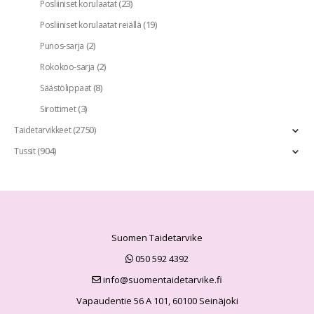
(23)
Posliiniset korulaatat
(19)
Posliiniset korulaatat reiällä
(2)
Punos-sarja
(2)
Rokokoo-sarja
(8)
Säästölippaat
(3)
Sirottimet
(2750)
Taidetarvikkeet
(904)
Tussit
Suomen Taidetarvike
050 592 4392
info@suomentaidetarvike.fi
Vapaudentie 56 A 101, 60100 Seinäjoki