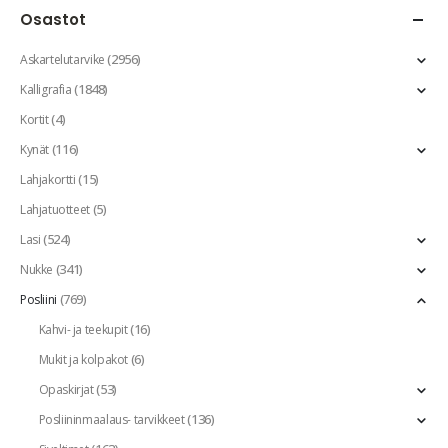
Osastot
(2956)
Askartelutarvike
(1848)
Kalligrafia
(4)
Kortit
(116)
Kynät
(15)
Lahjakortti
(5)
Lahjatuotteet
(524)
Lasi
(341)
Nukke
(769)
Posliini
(16)
Kahvi- ja teekupit
(6)
Mukit ja kolpakot
(53)
Opaskirjat
(136)
Posliininmaalaus- tarvikkeet