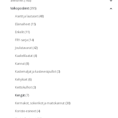
(163)
Siveltimet
(395)
Valkoposliinit
(48)
Asetit ja lautaset
(15)
Eläinaiheet
(11)
Enkelit
(14)
FRY-sarja
(42)
Joulutavarat
(4)
Kaakelilaatat
(8)
Kannut
(3)
Kastemaljat ja kastevesipullot
(6)
Kehykset
(3)
Keittokulhot
(7)
Kengät
(30)
Kermakot, sokerikot ja maitokannut
(4)
Koriste-esineet