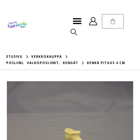
ETUSIVU
VERKKOKAUPPA
POSLIINI
,
VALKOPOSLIINIT
,
KENGÄT
KENKÄ PITUUS 4 CM