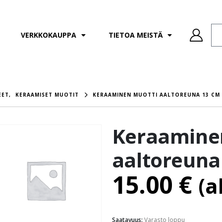
VERKKOKAUPPA
TIETOA MEISTÄ
EET
,
KERAAMISET MUOTIT
KERAAMINEN MUOTTI AALTOREUNA 13 CM
Keraamine
aaltoreuna
15.00
€
(a
Saatavuus:
Varasto loppu