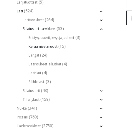
(5)
Lahjatuotteet
(524)
Lasi
(264)
Lasitarvikkeet
(53)
Sulatuslasi- tarvikkeet
(3)
Eristyspaperit, levyt ja jauheet
(15)
Keraamiset muotit
(24)
Langat
(4)
Lasirouheet ja liuskat
(4)
Lasitikut
(3)
Säihkelasit
(48)
Sulatuslasit
(159)
Tiffanylasit
(341)
Nukke
(769)
Posliini
(2750)
Taidetarvikkeet