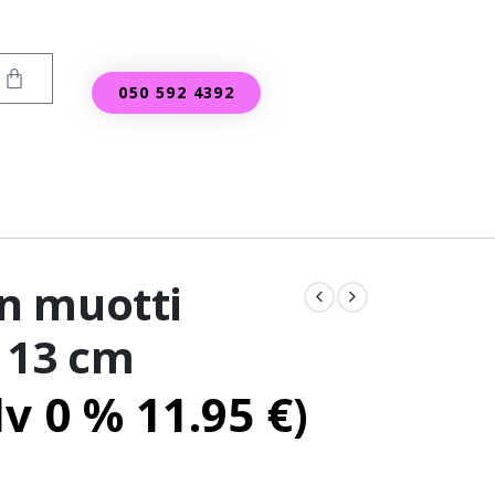
050 592 4392
n muotti
 13 cm
lv 0 %
11.95
€
)