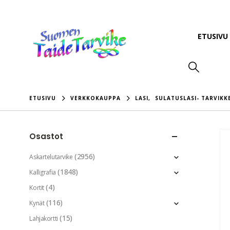
ETUSIVU
ETUSIVU
VERKKOKAUPPA
LASI
,
SULATUSLASI- TARVIKK
Osastot
(2956)
Askartelutarvike
(1848)
Kalligrafia
(4)
Kortit
(116)
Kynät
(15)
Lahjakortti