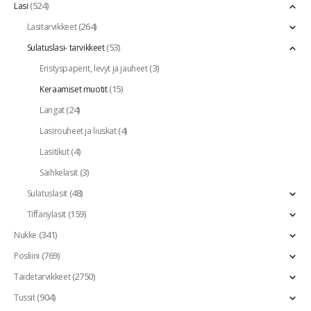
(524)
Lasi
(264)
Lasitarvikkeet
(53)
Sulatuslasi- tarvikkeet
(3)
Eristyspaperit, levyt ja jauheet
(15)
Keraamiset muotit
(24)
Langat
(4)
Lasirouheet ja liuskat
(4)
Lasitikut
(3)
Säihkelasit
(48)
Sulatuslasit
(159)
Tiffanylasit
(341)
Nukke
(769)
Posliini
(2750)
Taidetarvikkeet
(904)
Tussit