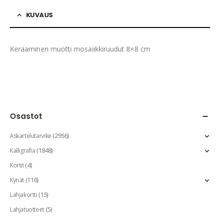
KUVAUS
Keraaminen muotti mosaiikkiruudut 8×8 cm
Osastot
(2956)
Askartelutarvike
(1848)
Kalligrafia
(4)
Kortit
(116)
Kynät
(15)
Lahjakortti
(5)
Lahjatuotteet