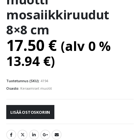
mosaiikkiruudut
8×8 cm
17.50
€
(alv 0 %
13.94
€
)
Tuotetunnus (SKU):
4194
Osasto:
Keraamiset muotit
LISÄÄ OSTOSKORIIN