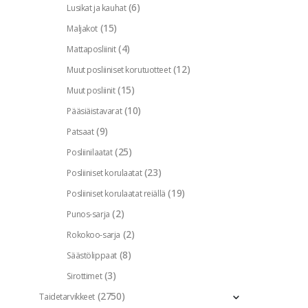
(6)
Lusikat ja kauhat
(15)
Maljakot
(4)
Mattaposliinit
(12)
Muut posliiniset korutuotteet
(15)
Muut posliinit
(10)
Pääsiäistavarat
(9)
Patsaat
(25)
Posliinilaatat
(23)
Posliiniset korulaatat
(19)
Posliiniset korulaatat reiällä
(2)
Punos-sarja
(2)
Rokokoo-sarja
(8)
Säästölippaat
(3)
Sirottimet
(2750)
Taidetarvikkeet