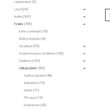
(5)
Lahjatuotteet
(524)
Lasi
(341)
Nukke
(769)
Posliini
(16)
Kahvi- ja teekupit
(6)
Mukit ja kolpakot
(53)
Opaskirjat
(136)
Posliininmaalaus- tarvikkeet
(163)
Siveltimet
(395)
Valkoposliinit
(48)
Asetit ja lautaset
(15)
Eläinaiheet
(11)
Enkelit
(14)
FRY-sarja
(42)
Joulutavarat