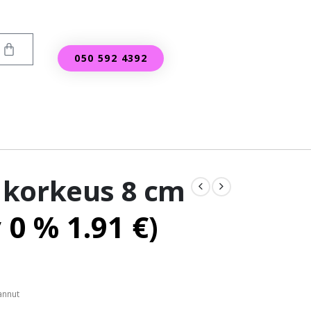
050 592 4392
 korkeus 8 cm
v 0 %
1.91
€
)
annut