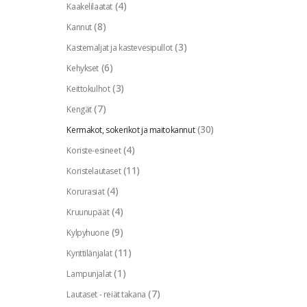
(4)
Kaakelilaatat
(8)
Kannut
(3)
Kastemaljat ja kastevesipullot
(6)
Kehykset
(3)
Keittokulhot
(7)
Kengät
(30)
Kermakot, sokerikot ja maitokannut
(4)
Koriste-esineet
(11)
Koristelautaset
(4)
Korurasiat
(4)
Kruunupäät
(9)
Kylpyhuone
(11)
Kynttilänjalat
(1)
Lampunjalat
(7)
Lautaset - reiät takana