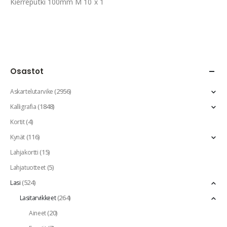
Kierreputki 100mm M 10 x 1
Osastot
(2956)
Askartelutarvike
(1848)
Kalligrafia
(4)
Kortit
(116)
Kynät
(15)
Lahjakortti
(5)
Lahjatuotteet
(524)
Lasi
(264)
Lasitarvikkeet
(20)
Aineet