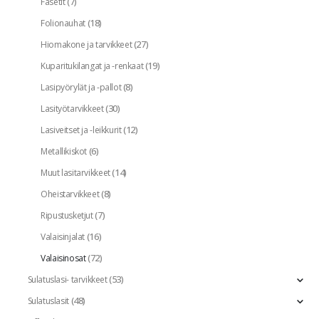
(7)
Fasetit
(18)
Folionauhat
(27)
Hiomakone ja tarvikkeet
(19)
Kuparitukilangat ja -renkaat
(8)
Lasipyörylät ja -pallot
(30)
Lasityötarvikkeet
(12)
Lasiveitset ja -leikkurit
(6)
Metallikiskot
(14)
Muut lasitarvikkeet
(8)
Oheistarvikkeet
(7)
Ripustusketjut
(16)
Valaisinjalat
(72)
Valaisinosat
(53)
Sulatuslasi- tarvikkeet
(48)
Sulatuslasit