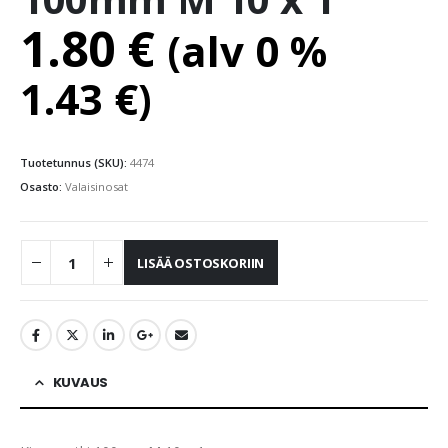
1.80
€
(alv 0 %
1.43
€
)
Tuotetunnus (SKU):
4474
Osasto:
Valaisinosat
LISÄÄ OSTOSKORIIN
KUVAUS