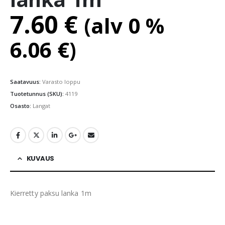
7.60
€
(alv 0 %
6.06
€
)
Saatavuus:
Varasto loppu
Tuotetunnus (SKU):
4119
Osasto:
Langat
KUVAUS
Kierretty paksu lanka 1m