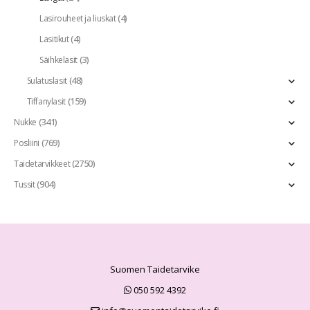
(4)
Lasirouheet ja liuskat
(4)
Lasitikut
(3)
Säihkelasit
(48)
Sulatuslasit
(159)
Tiffanylasit
(341)
Nukke
(769)
Posliini
(2750)
Taidetarvikkeet
(904)
Tussit
Suomen Taidetarvike
050 592 4392