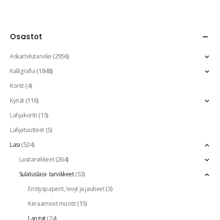
Osastot
(2956)
Askartelutarvike
(1848)
Kalligrafia
(4)
Kortit
(116)
Kynät
(15)
Lahjakortti
(5)
Lahjatuotteet
(524)
Lasi
(264)
Lasitarvikkeet
(53)
Sulatuslasi- tarvikkeet
(3)
Eristyspaperit, levyt ja jauheet
(15)
Keraamiset muotit
(24)
Langat