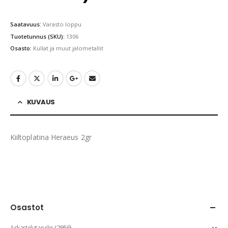
Saatavuus:
Varasto loppu
Tuotetunnus (SKU):
1306
Osasto:
Kullat ja muut jalometallit
KUVAUS
Kiiltoplatina Heraeus 2gr
Osastot
(2956)
Askartelutarvike