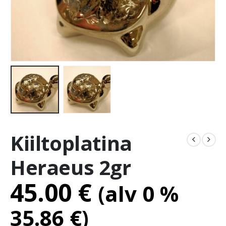
Kiiltoplatina
Heraeus 2gr
45.00
€
(alv 0 %
35.86
€
)