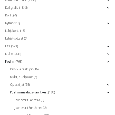
(1848)
Kalligrafia
(4)
Kortit
(116)
Kynät
(15)
Lahjakortti
(5)
Lahjatuotteet
(524)
Lasi
(341)
Nukke
(769)
Posliini
(16)
Kahvi- ja teekupit
(6)
Mukit ja kolpakot
(53)
Opaskirjat
(136)
Posliininmaalaus- tarvikkeet
(3)
Jauhevärit Fantasia
(22)
Jauhevärit Sunshine