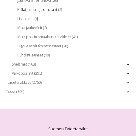
(23)
Jauhevärit Terranova
(5)
Kullat ja muut jalometallit
(4)
Lisäaineet
(2)
Muut jauhevärit
(41)
Muut posliininmaalaus- tarvikkeet
(26)
Öljy- ja vesiliukoiset nesteet
(10)
Puhdistusaineet
(163)
Siveltimet
(395)
Valkoposliinit
(2750)
Taidetarvikkeet
(904)
Tussit
Suomen Taidetarvike