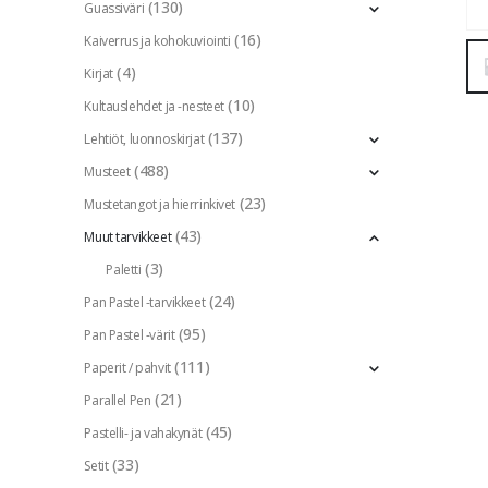
(130)
Guassiväri
(16)
Kaiverrus ja kohokuviointi
(4)
Kirjat
(10)
Kultauslehdet ja -nesteet
(137)
Lehtiöt, luonnoskirjat
(488)
Musteet
(23)
Mustetangot ja hierrinkivet
(43)
Muut tarvikkeet
(3)
Paletti
(24)
Pan Pastel -tarvikkeet
(95)
Pan Pastel -värit
(111)
Paperit / pahvit
(21)
Parallel Pen
(45)
Pastelli- ja vahakynät
(33)
Setit