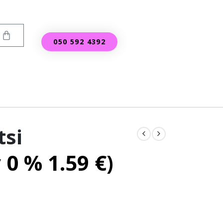
050 592 4392
tsi
v 0 %
1.59
€
)