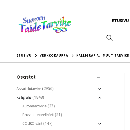
ETUSIVU
ETUSIVU
VERKKOKAUPPA
KALLIGRAFIA
,
MUUT TARVIKK
Osastot
(2956)
Askartelutarvike
(1848)
Kalligrafia
(23)
Automaattikynä
(51)
Brusho-akvarellivärit
(147)
COLIRO-värit