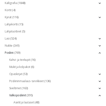
(1848)
Kalligrafia
(4)
Kortit
(116)
Kynät
(15)
Lahjakortti
(5)
Lahjatuotteet
(524)
Lasi
(341)
Nukke
(769)
Posliini
(16)
Kahvi- ja teekupit
(6)
Mukit ja kolpakot
(53)
Opaskirjat
(136)
Posliininmaalaus- tarvikkeet
(163)
Siveltimet
(395)
Valkoposliinit
(48)
Asetit ja lautaset