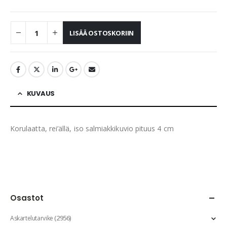
LISÄÄ OSTOSKORIIN
KUVAUS
Korulaatta, rei’ällä, iso salmiakkikuvio pituus 4 cm
Osastot
(2956)
Askartelutarvike