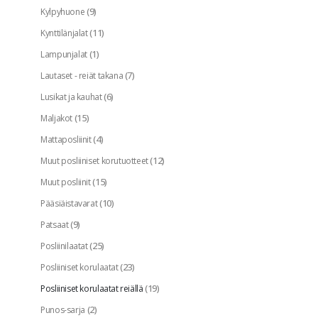
(9)
Kylpyhuone
(11)
Kynttilänjalat
(1)
Lampunjalat
(7)
Lautaset - reiät takana
(6)
Lusikat ja kauhat
(15)
Maljakot
(4)
Mattaposliinit
(12)
Muut posliiniset korutuotteet
(15)
Muut posliinit
(10)
Pääsiäistavarat
(9)
Patsaat
(25)
Posliinilaatat
(23)
Posliiniset korulaatat
(19)
Posliiniset korulaatat reiällä
(2)
Punos-sarja