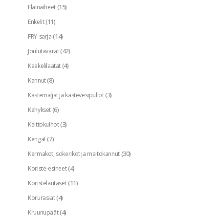
(15)
Eläinaiheet
(11)
Enkelit
(14)
FRY-sarja
(42)
Joulutavarat
(4)
Kaakelilaatat
(8)
Kannut
(3)
Kastemaljat ja kastevesipullot
(6)
Kehykset
(3)
Keittokulhot
(7)
Kengät
(30)
Kermakot, sokerikot ja maitokannut
(4)
Koriste-esineet
(11)
Koristelautaset
(4)
Korurasiat
(4)
Kruunupäät