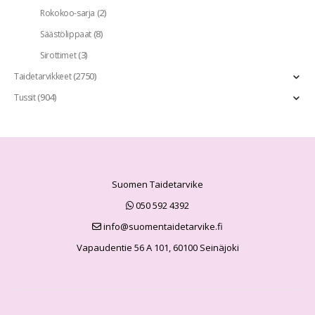
(2)
Rokokoo-sarja
(8)
Säästölippaat
(3)
Sirottimet
(2750)
Taidetarvikkeet
(904)
Tussit
Suomen Taidetarvike
050 592 4392
info@suomentaidetarvike.fi
Vapaudentie 56 A 101, 60100 Seinäjoki