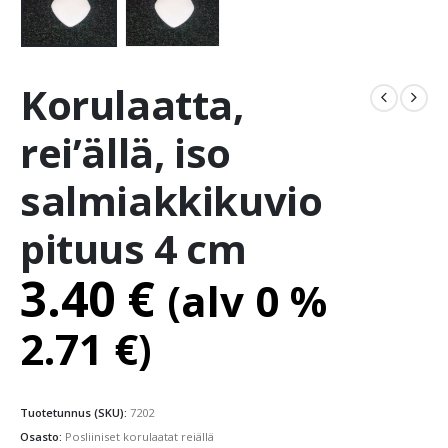
Korulaatta,
rei’ällä, iso
salmiakkikuvio
pituus 4 cm
3.40
€
(alv 0 %
2.71
€
)
Tuotetunnus (SKU):
7202
Osasto:
Posliiniset korulaatat reiällä