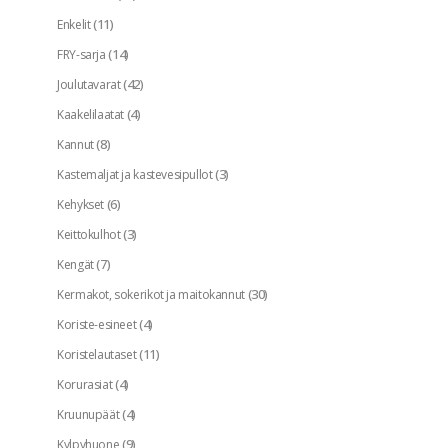
(11)
Enkelit
(14)
FRY-sarja
(42)
Joulutavarat
(4)
Kaakelilaatat
(8)
Kannut
(3)
Kastemaljat ja kastevesipullot
(6)
Kehykset
(3)
Keittokulhot
(7)
Kengät
(30)
Kermakot, sokerikot ja maitokannut
(4)
Koriste-esineet
(11)
Koristelautaset
(4)
Korurasiat
(4)
Kruunupäät
(9)
Kylpyhuone