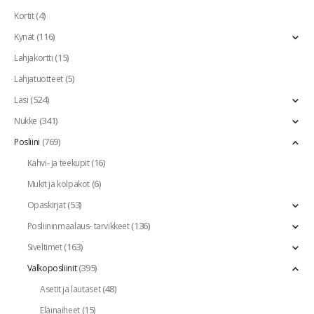
(4)
Kortit
(116)
Kynät
(15)
Lahjakortti
(5)
Lahjatuotteet
(524)
Lasi
(341)
Nukke
(769)
Posliini
(16)
Kahvi- ja teekupit
(6)
Mukit ja kolpakot
(53)
Opaskirjat
(136)
Posliininmaalaus- tarvikkeet
(163)
Siveltimet
(395)
Valkoposliinit
(48)
Asetit ja lautaset
(15)
Eläinaiheet