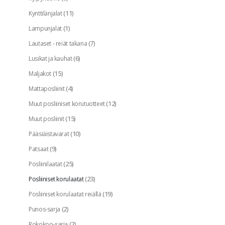
(11)
Kynttilänjalat
(1)
Lampunjalat
(7)
Lautaset - reiät takana
(6)
Lusikat ja kauhat
(15)
Maljakot
(4)
Mattaposliinit
(12)
Muut posliiniset korutuotteet
(15)
Muut posliinit
(10)
Pääsiäistavarat
(9)
Patsaat
(25)
Posliinilaatat
(23)
Posliiniset korulaatat
(19)
Posliiniset korulaatat reiällä
(2)
Punos-sarja
(2)
Rokokoo-sarja