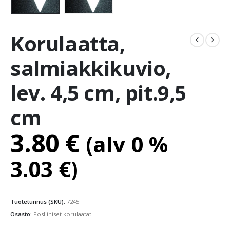
Korulaatta,
salmiakkikuvio,
lev. 4,5 cm, pit.9,5
cm
3.80
€
(alv 0 %
3.03
€
)
Tuotetunnus (SKU):
7245
Osasto:
Posliiniset korulaatat