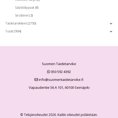
(8)
Säästölippaat
(3)
Sirottimet
(2750)
Taidetarvikkeet
(904)
Tussit
Suomen Taidetarvike
050 592 4392
info@suomentaidetarvike.fi
Vapaudentie 56 A 101, 60100 Seinäjoki
© Tekijänoikeudet 2026. Kaikki oikeudet pidätetään.