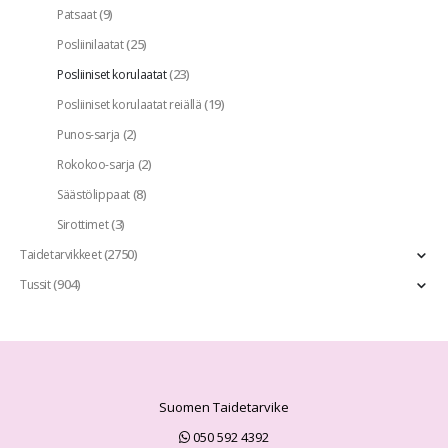
(9)
Patsaat
(25)
Posliinilaatat
(23)
Posliiniset korulaatat
(19)
Posliiniset korulaatat reiällä
(2)
Punos-sarja
(2)
Rokokoo-sarja
(8)
Säästölippaat
(3)
Sirottimet
(2750)
Taidetarvikkeet
(904)
Tussit
Suomen Taidetarvike
050 592 4392