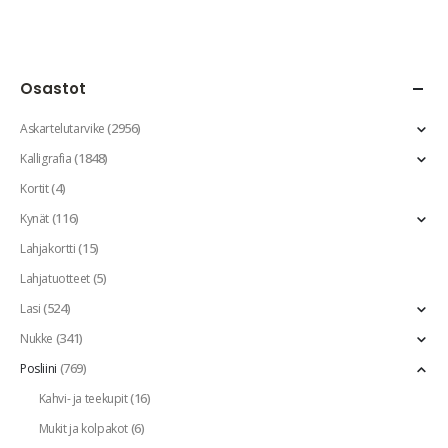
Osastot
(2956)
Askartelutarvike
(1848)
Kalligrafia
(4)
Kortit
(116)
Kynät
(15)
Lahjakortti
(5)
Lahjatuotteet
(524)
Lasi
(341)
Nukke
(769)
Posliini
(16)
Kahvi- ja teekupit
(6)
Mukit ja kolpakot