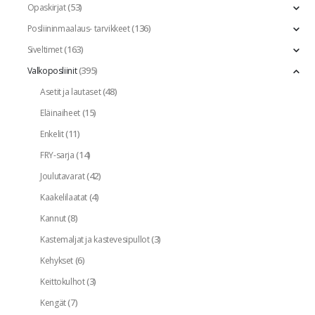
(53)
Opaskirjat
(136)
Posliininmaalaus- tarvikkeet
(163)
Siveltimet
(395)
Valkoposliinit
(48)
Asetit ja lautaset
(15)
Eläinaiheet
(11)
Enkelit
(14)
FRY-sarja
(42)
Joulutavarat
(4)
Kaakelilaatat
(8)
Kannut
(3)
Kastemaljat ja kastevesipullot
(6)
Kehykset
(3)
Keittokulhot
(7)
Kengät