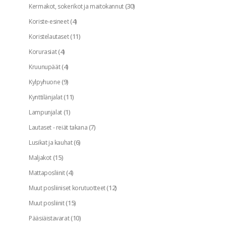
(30)
Kermakot, sokerikot ja maitokannut
(4)
Koriste-esineet
(11)
Koristelautaset
(4)
Korurasiat
(4)
Kruunupäät
(9)
Kylpyhuone
(11)
Kynttilänjalat
(1)
Lampunjalat
(7)
Lautaset - reiät takana
(6)
Lusikat ja kauhat
(15)
Maljakot
(4)
Mattaposliinit
(12)
Muut posliiniset korutuotteet
(15)
Muut posliinit
(10)
Pääsiäistavarat