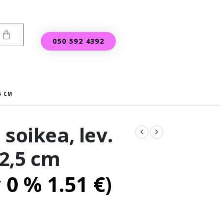
050 592 4392
5 CM
 soikea, lev.
 2,5 cm
v 0 %
1.51
€
)