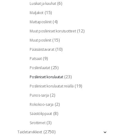
(6)
Lusikat ja kauhat
(15)
Maljakot
(4)
Mattaposliinit
(12)
Muut posliiniset korutuotteet
(15)
Muut posliinit
(10)
Pääsiäistavarat
(9)
Patsaat
(25)
Posliinilaatat
(23)
Posliiniset korulaatat
(19)
Posliiniset korulaatat reiällä
(2)
Punos-sarja
(2)
Rokokoo-sarja
(8)
Säästölippaat
(3)
Sirottimet
(2750)
Taidetarvikkeet