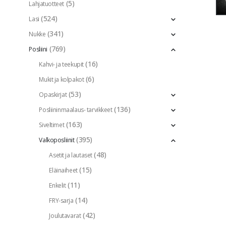
(5)
Lahjatuotteet
(524)
Lasi
(341)
Nukke
(769)
Posliini
(16)
Kahvi- ja teekupit
(6)
Mukit ja kolpakot
(53)
Opaskirjat
(136)
Posliininmaalaus- tarvikkeet
(163)
Siveltimet
(395)
Valkoposliinit
(48)
Asetit ja lautaset
(15)
Eläinaiheet
(11)
Enkelit
(14)
FRY-sarja
(42)
Joulutavarat