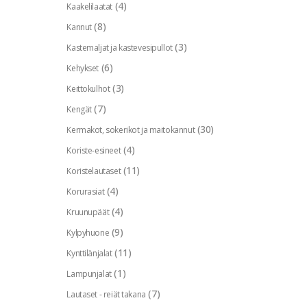
(4)
Kaakelilaatat
(8)
Kannut
(3)
Kastemaljat ja kastevesipullot
(6)
Kehykset
(3)
Keittokulhot
(7)
Kengät
(30)
Kermakot, sokerikot ja maitokannut
(4)
Koriste-esineet
(11)
Koristelautaset
(4)
Korurasiat
(4)
Kruunupäät
(9)
Kylpyhuone
(11)
Kynttilänjalat
(1)
Lampunjalat
(7)
Lautaset - reiät takana