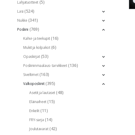
(5)
Lahjatuotteet
(524)
Lasi
(341)
Nukke
(769)
Posliini
(16)
Kahvi- ja teekupit
(6)
Mukit ja kolpakot
(53)
Opaskirjat
(136)
Posliininmaalaus- tarvikkeet
(163)
Siveltimet
(395)
Valkoposliinit
(48)
Asetit ja lautaset
(15)
Eläinaiheet
(11)
Enkelit
(14)
FRY-sarja
(42)
Joulutavarat