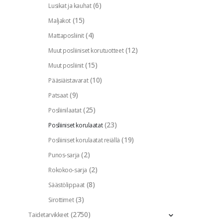
(6)
Lusikat ja kauhat
(15)
Maljakot
(4)
Mattaposliinit
(12)
Muut posliiniset korutuotteet
(15)
Muut posliinit
(10)
Pääsiäistavarat
(9)
Patsaat
(25)
Posliinilaatat
(23)
Posliiniset korulaatat
(19)
Posliiniset korulaatat reiällä
(2)
Punos-sarja
(2)
Rokokoo-sarja
(8)
Säästölippaat
(3)
Sirottimet
(2750)
Taidetarvikkeet