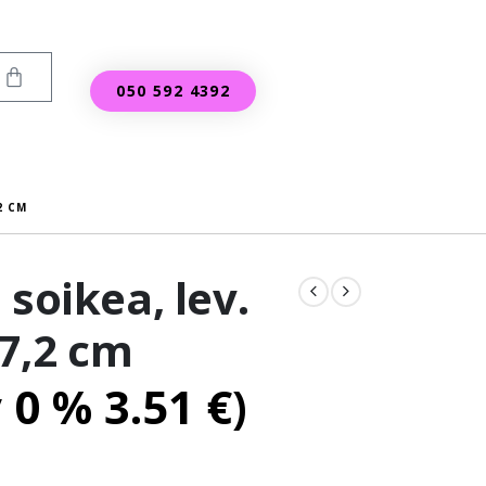
050 592 4392
2 CM
 soikea, lev.
 7,2 cm
v 0 %
3.51
€
)