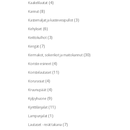
(4)
Kaakelilaatat
(8)
Kannut
(3)
Kastemaljat ja kastevesipullot
(6)
Kehykset
(3)
Keittokulhot
(7)
Kengät
(30)
Kermakot, sokerikot ja maitokannut
(4)
Koriste-esineet
(11)
Koristelautaset
(4)
Korurasiat
(4)
Kruunupäät
(9)
Kylpyhuone
(11)
Kynttilänjalat
(1)
Lampunjalat
(7)
Lautaset - reiät takana